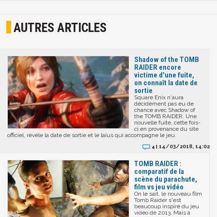
AUTRES ARTICLES
Shadow of the TOMB
RAIDER encore
victime d'une fuite,
on connaît la date de
sortie
Square Enix n'aura
décidément pas eu de
chance avec Shadow of
the TOMB RAIDER. Une
nouvelle fuite, cette fois-
ci en provenance du site
officiel, révèle la date de sortie et le laïus qui accompagne le jeu.
14/03/2018, 14:02
4 |
TOMB RAIDER :
comparatif de la
scène du parachute,
film vs jeu vidéo
On le sait, le nouveau film
Tomb Raider s'est
beaucoup inspiré du jeu
vidéo de 2013. Mais à