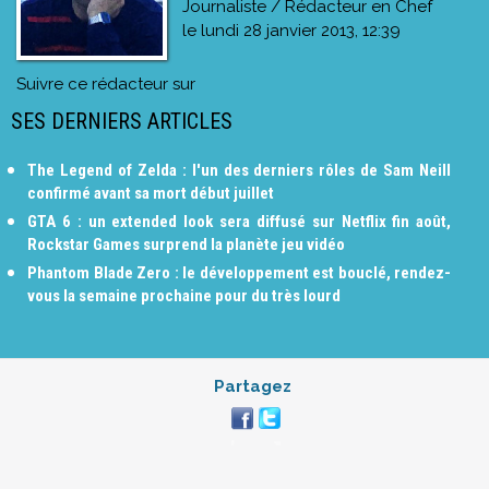
Journaliste / Rédacteur en Chef
le
lundi 28 janvier 2013, 12:39
Suivre ce rédacteur sur
SES DERNIERS ARTICLES
The Legend of Zelda : l'un des derniers rôles de Sam Neill
confirmé avant sa mort début juillet
GTA 6 : un extended look sera diffusé sur Netflix fin août,
Rockstar Games surprend la planète jeu vidéo
Phantom Blade Zero : le développement est bouclé, rendez-
vous la semaine prochaine pour du très lourd
Partagez