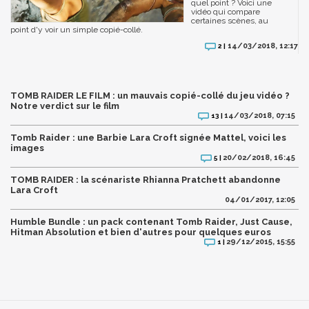
quel point ? Voici une
vidéo qui compare
certaines scènes, au
point d'y voir un simple copié-collé.
14/03/2018, 12:17
2 |
TOMB RAIDER LE FILM : un mauvais copié-collé du jeu vidéo ?
Notre verdict sur le film
14/03/2018, 07:15
13 |
Tomb Raider : une Barbie Lara Croft signée Mattel, voici les
images
20/02/2018, 16:45
5 |
TOMB RAIDER : la scénariste Rhianna Pratchett abandonne
Lara Croft
04/01/2017, 12:05
Humble Bundle : un pack contenant Tomb Raider, Just Cause,
Hitman Absolution et bien d'autres pour quelques euros
29/12/2015, 15:55
1 |