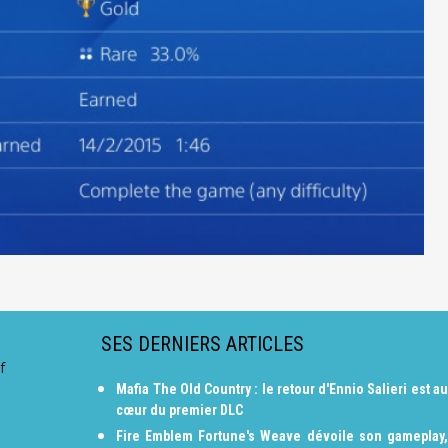
SES DERNIERS ARTICLES
f
Mafia The Old Country : le retour d'Ennio Salieri est au
cœur du premier DLC
Fire Emblem Fortune's Weave dévoile son gameplay,