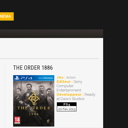
INÉMA
THE ORDER 1886
Jeu :
Action
Editeur :
Sony
Computer
Entertainment
Développeur :
Ready
at Dawn Studios
20 Fév 2015