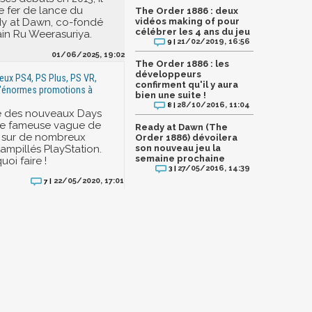
le fer de lance du
The Order 1886 : deux
dy at Dawn, co-fondé
vidéos making of pour
célébrer les 4 ans du jeu
ain Ru Weerasuriya.
21/02/2019, 16:56
9 |
01/06/2025, 19:02
The Order 1886 : les
développeurs
jeux PS4, PS Plus, PS VR,
confirment qu'il y aura
d'énormes promotions à
bien une suite !
28/10/2016, 11:04
8 |
re des nouveaux Days
tte fameuse vague de
Ready at Dawn (The
 sur de nombreux
Order 1886) dévoilera
son nouveau jeu la
ampillés PlayStation.
semaine prochaine
quoi faire !
27/05/2016, 14:39
3 |
22/05/2020, 17:01
7 |