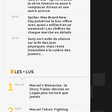
la série Amazon va aussi à
remplacer Atreus et une
autre actrice
NEWS
Spider-Man Brand New
Day pulvérise le box-office
avec quasi 1 milliard en un
weekend ! Les chiffres de
chaque marché en détails
NEWS
Sony sort enfin du silence
sur la fin des jeux
physiques, mais reste
insensible à la colère des
joueurs...
LES + LUS
1
TRAILER
Marvel's Wolverine : le
Story Trailer dévoile un
Logan plus torturé que
jamais
2
NEWS
Marvel Tokon: Fighting