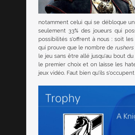
notamment celui qui se débloque une
seulement 33% des joueurs qui poss
possibilités s'offrent à nous : soit l
qui prouve que le nombre de
rushers
le jeu sans être allé jusqu'au bout d
le premier choix et on laisse les hat
jeux vidéo. Faut bien qu'ils s'occupent