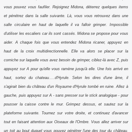
vous pouvez vous faufiler. Rejoignez Midona, déterrez quelques
items
et pénétrez dans la salle suivante. Là, vous vous retrouvez dans une
salle circulaire en haut de laquelle il va falloir grimper. Impossible
d'utiliser les escaliers car ils sont cassés. Midona se propose pour vous
aider. A chaque fois que vous entendez Midona ricaner, appuyez en
haut de la croix multidirectionnelle. Elle va alors se placer sur la
corniche sur laquelle vous avez besoin de grimper, ciblez-là avec Z, puis
appuyez sur A pour qu'elle vous ramène jusqu'à elle. Une fois arrivé en
haut, sortez du chateau.....d'Hyrule. Selon les dires d'une âme, il
s'agirait bien du château d'un Royaume d'Hyrule tombé en ruine. Allez à
gauche, puis appuyez sur A - sans presser sur le stick analogique - pour
pousser la caisse contre le mur. Grimpez dessus, et sautez sur la
plateforme suivante. Tournez sur votre droite, et continuez d'avancer
tout en faisant attention aux Oiseaux de l'Ombre. Vous allez arriver sur
un toit au bout duquel vous pouvez pénétrer l'une des tour du château.