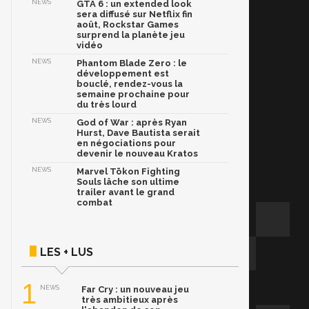
NEWS
GTA 6 : un extended look
sera diffusé sur Netflix fin
août, Rockstar Games
surprend la planète jeu
vidéo
NEWS
Phantom Blade Zero : le
développement est
bouclé, rendez-vous la
semaine prochaine pour
du très lourd
NEWS
God of War : après Ryan
Hurst, Dave Bautista serait
en négociations pour
devenir le nouveau Kratos
NEWS
Marvel Tōkon Fighting
Souls lâche son ultime
trailer avant le grand
combat
LES + LUS
1
NEWS
Far Cry : un nouveau jeu
très ambitieux après