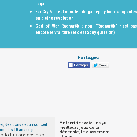
saga
Far Cry 6 : neuf minutes de gameplay bien sanglantes
en pleine révolution
God of War Ragnarök : non, "Ragnarök" n'est pas
encore le vrai titre (et c'est Sony qui le dit)
Partagez
Metacritic : voici les 50
iler, des bonus et un concert
meilleurs jeux de la
ur les 10 ans du jeu
décennie, le classement
la fait 10 années que
ultime