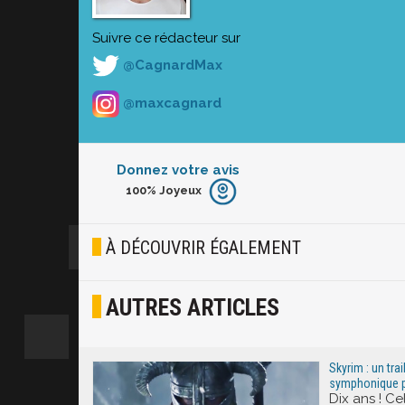
Suivre ce rédacteur sur
@CagnardMax
@maxcagnard
Donnez votre avis
100%
Joyeux
Furieux
Blasé
À DÉCOUVRIR ÉGALEMENT
Osef
AUTRES ARTICLES
Joyeux
Excité
Skyrim : un tra
symphonique po
Dix ans ! Ce