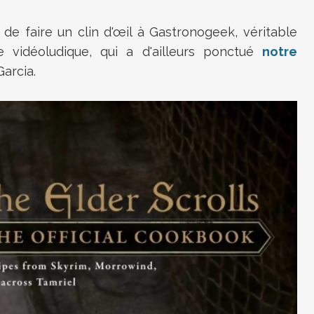
e faire un clin d'œil à Gastronogeek, véritable
e vidéoludique, qui a d'ailleurs ponctué
notre
arcia.