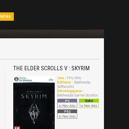
INÉMA
THE ELDER SCROLLS V : SKYRIM
Jeu :
FPS/RPG
Editeur :
Bethesda
Softworks
Développeur :
Bethesda Game Studios
11 Nov 2011
11 Nov 2011
11 Nov 2011