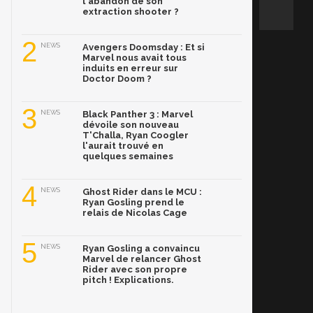
l'abandon de son
extraction shooter ?
2
NEWS
Avengers Doomsday : Et si
Marvel nous avait tous
induits en erreur sur
Doctor Doom ?
3
NEWS
Black Panther 3 : Marvel
dévoile son nouveau
T'Challa, Ryan Coogler
l'aurait trouvé en
quelques semaines
4
NEWS
Ghost Rider dans le MCU :
Ryan Gosling prend le
relais de Nicolas Cage
5
NEWS
Ryan Gosling a convaincu
Marvel de relancer Ghost
Rider avec son propre
pitch ! Explications.