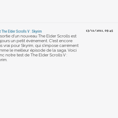
13/11/2011, 09:45
t The Elder Scrolls V : Skyrim
 sortie d'un nouveau The Elder Scrolls est
ujours un petit événement. C'est encore
us vrai pour Skyrim, qui s'impose carrément
mme le meilleur épisode de la saga. Voici
c notre test de The Elder Scrolls V :
rim.