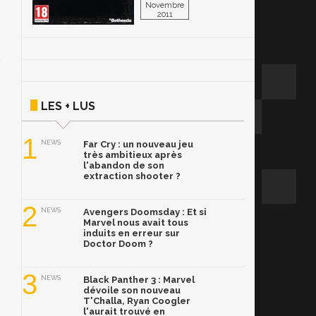
Novembre
2011
LES + LUS
1
NEWS
Far Cry : un nouveau jeu
très ambitieux après
l'abandon de son
extraction shooter ?
2
NEWS
Avengers Doomsday : Et si
Marvel nous avait tous
induits en erreur sur
Doctor Doom ?
3
NEWS
Black Panther 3 : Marvel
dévoile son nouveau
T'Challa, Ryan Coogler
l'aurait trouvé en