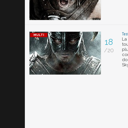
Tes
La
18
to
/20
pl
co
don
Sky