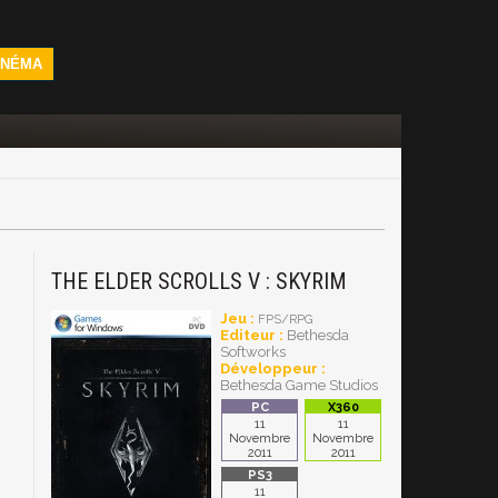
INÉMA
THE ELDER SCROLLS V : SKYRIM
Jeu :
FPS/RPG
Editeur :
Bethesda
Softworks
Développeur :
Bethesda Game Studios
11
11
Novembre
Novembre
2011
2011
11