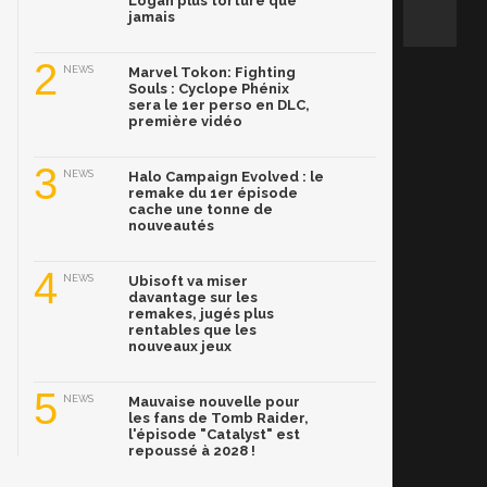
Logan plus torturé que
jamais
2
NEWS
Marvel Tokon: Fighting
Souls : Cyclope Phénix
sera le 1er perso en DLC,
première vidéo
3
NEWS
Halo Campaign Evolved : le
remake du 1er épisode
cache une tonne de
nouveautés
4
NEWS
Ubisoft va miser
davantage sur les
remakes, jugés plus
rentables que les
nouveaux jeux
5
NEWS
Mauvaise nouvelle pour
les fans de Tomb Raider,
l'épisode "Catalyst" est
repoussé à 2028 !