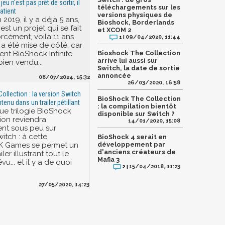
jeu n'est pas prêt de sortir, il
téléchargements sur les
patient
versions physiques de
019, il y a déjà 5 ans,
Bioshock, Borderlands
st un projet qui se fait
et XCOM 2
rcément, voilà 11 ans
09/04/2020, 11:44
1 |
 a été mise de côté, car
nt BioShock Infinite
Bioshock The Collection
arrive lui aussi sur
bien vendu...
Switch, la date de sortie
annoncée
08/07/2024, 15:32
26/03/2020, 16:58
ollection : la version Switch
BioShock The Collection
enu dans un trailer pétillant
: la compilation bientôt
que trilogie BioShock
disponible sur Switch ?
ion reviendra
14/01/2020, 15:08
nt sous peu sur
itch : à cette
BioShock 4 serait en
développement par
2K Games se permet un
d'anciens créateurs de
ler illustrant tout le
Mafia 3
u... et il y a de quoi
15/04/2018, 11:23
2 |
27/05/2020, 14:23