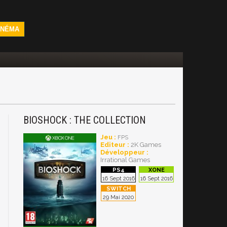
INÉMA
BIOSHOCK : THE COLLECTION
Jeu :
FPS
Editeur :
2K Games
Développeur :
Irrational Games
16 Sept 2016
16 Sept 2016
29 Mai 2020