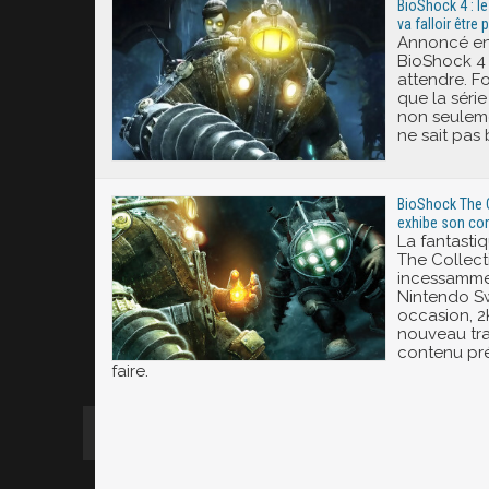
BioShock 4 : le 
va falloir être 
Annoncé en 2
BioShock 4 e
attendre. Fo
que la série
non seuleme
ne sait pas 
BioShock The C
exhibe son cont
La fantasti
The Collect
incessamme
Nintendo Sw
occasion, 
nouveau trai
contenu prév
faire.