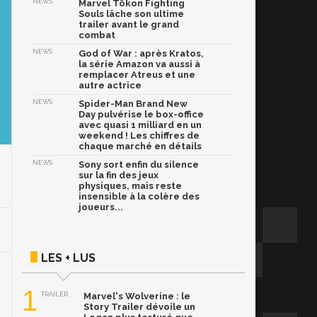
NEWS
Marvel Tōkon Fighting
Souls lâche son ultime
trailer avant le grand
combat
NEWS
God of War : après Kratos,
la série Amazon va aussi à
remplacer Atreus et une
autre actrice
NEWS
Spider-Man Brand New
Day pulvérise le box-office
avec quasi 1 milliard en un
weekend ! Les chiffres de
chaque marché en détails
NEWS
Sony sort enfin du silence
sur la fin des jeux
physiques, mais reste
insensible à la colère des
joueurs...
LES + LUS
1
TRAILER
Marvel's Wolverine : le
Story Trailer dévoile un