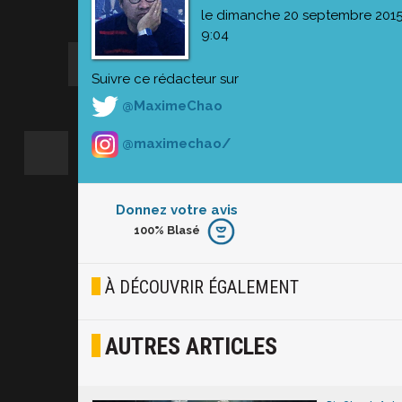
le dimanche 20 septembre 201
9:04
Suivre ce rédacteur sur
@MaximeChao
@maximechao/
Donnez votre avis
100%
Blasé
Furieux
Blasé
À DÉCOUVRIR ÉGALEMENT
Osef
AUTRES ARTICLES
Joyeux
Excité