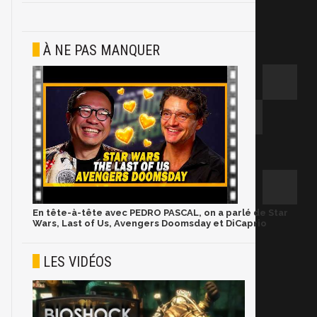
À NE PAS MANQUER
En tête-à-tête avec PEDRO PASCAL, on a parlé de Star
Wars, Last of Us, Avengers Doomsday et DiCaprio
LES VIDÉOS