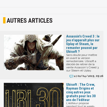
AUTRES ARTICLES
Assassin's Creed 3 : le
jeu n'apparaît plus sur
Uplay et Steam, le
remaster poussé par
Ubisoft ?
Sans doute pour mettre
en avant la version
remasterisée, Ubisoft a
décidé de retirer de la
vente Assassin's Creed 3
sur Steam et Uplay.
02/04/2019, 09:26
1 |
Ubisoft : The Crew,
Rayman Origins et
cinq autres jeux
gratuits pour les 30
ans de l'éditeur
L'éditeur propose
pendant tout le week-