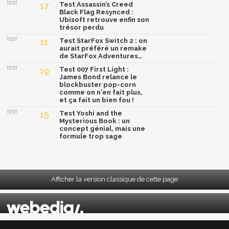
TEST
17
Test Assassin’s Creed
Black Flag Resynced :
Ubisoft retrouve enfin son
trésor perdu
TEST
11
Test StarFox Switch 2 : on
aurait préféré un remake
de StarFox Adventures…
TEST
19
Test 007 First Light :
James Bond relance le
blockbuster pop-corn
comme on n'en fait plus,
et ça fait un bien fou !
TEST
15
Test Yoshi and the
Mysterious Book : un
concept génial, mais une
formule trop sage
Afficher la version classique de cette page