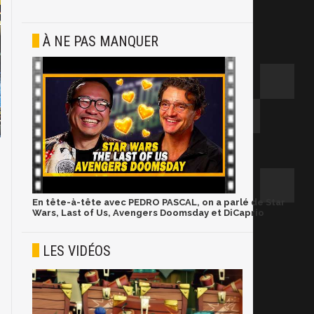
À NE PAS MANQUER
En tête-à-tête avec PEDRO PASCAL, on a parlé de Star
Wars, Last of Us, Avengers Doomsday et DiCaprio
LES VIDÉOS