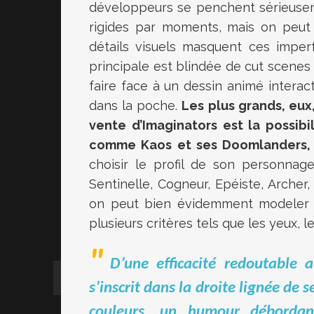
développeurs se penchent sérieusem
rigides par moments, mais on peut 
détails visuels masquent ces imper
principale est blindée de cut scenes 
faire face à un dessin animé interacti
dans la poche.
Les plus grands, eux
vente d’Imaginators est la possibi
comme Kaos et ses Doomlanders, 
choisir le profil de son personnage
Sentinelle, Cogneur, Epéiste, Archer,
on peut bien évidemment modeler l
plusieurs critères tels que les yeux, les
D’une efficacité redoutable 
s’inscrit dans la droite lignée de 
couleurs, un humour débordan