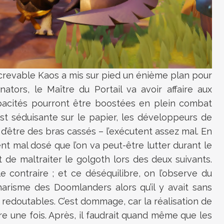
crevable Kaos a mis sur pied un énième plan pour
ators, le Maître du Portail va avoir affaire aux
acités pourront être boostées en plein combat
e est séduisante sur le papier, les développeurs de
 d’être des bras cassés – l’exécutent assez mal. En
ment mal dosé que l’on va peut-être lutter durant le
t de maltraiter le golgoth lors des deux suivants.
e contraire ; et ce déséquilibre, on l’observe du
harisme des Doomlanders alors qu’il y avait sans
redoutables. C’est dommage, car la réalisation de
e une fois. Après, il faudrait quand même que les