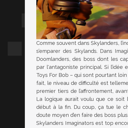
Comme souvent dans Skylanders, l’in
s’emparer des Skylands. Dans Imagin
Doomlanders, des boss dont les cap
par l'antagoniste principal. Si l’idé
Toys For Bob – qui sont pourtant loin
fait, le niveau de difficulté est telle
premier tiers de l’affrontement, avan
La logique aurait voulu que ce soit l
début à la fin. Du coup, ça tue le c
doute moyen d’en faire des boss plus 
Skylanders Imaginators est top encor