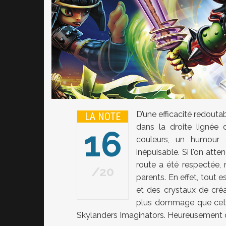
D’une efficacité redouta
LA NOTE
dans la droite lignée 
16
couleurs, un humour 
inépuisable. Si l'on att
route a été respectée, m
20
parents. En effet, tout e
et des crystaux de créa
plus dommage que cette
Skylanders Imaginators. Heureusement q