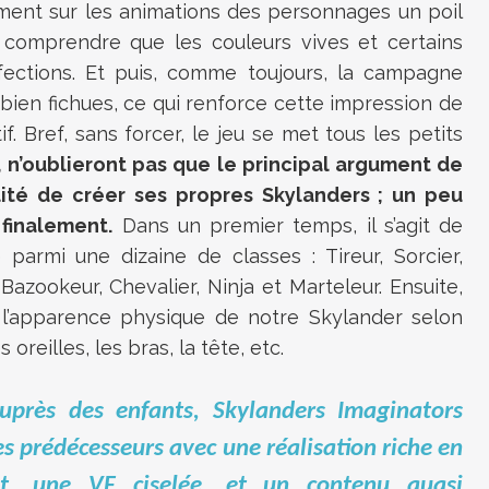
ent sur les animations des personnages un poil
comprendre que les couleurs vives et certains
fections. Et puis, comme toujours, la campagne
bien fichues, ce qui renforce cette impression de
f. Bref, sans forcer, le jeu se met tous les petits
, n’oublieront pas que le principal argument de
lité de créer ses propres Skylanders ; un peu
finalement.
Dans un premier temps, il s’agit de
 parmi une dizaine de classes : Tireur, Sorcier,
 Bazookeur, Chevalier, Ninja et Marteleur. Ensuite,
’apparence physique de notre Skylander selon
 oreilles, les bras, la tête, etc.
auprès des enfants, Skylanders Imaginators
ses prédécesseurs avec une réalisation riche en
t, une VF ciselée, et un contenu quasi