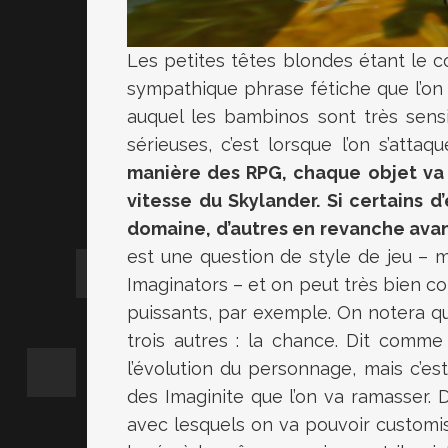
Les petites têtes blondes étant le c
sympathique phrase fétiche que l’on 
auquel les bambinos sont très sens
sérieuses, c’est lorsque l’on s’att
manière des RPG, chaque objet va a
vitesse du Skylander. Si certains
domaine, d’autres en revanche avan
est une question de style de jeu – 
Imaginators – et on peut très bien 
puissants, par exemple. On notera qu’
trois autres : la chance. Dit comme 
l’évolution du personnage, mais c’es
des Imaginite que l’on va ramasser. D
avec lesquels on va pouvoir customis