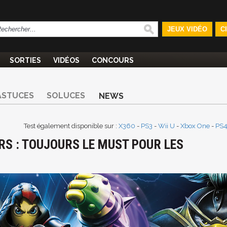
JEUX VIDÉO
C
SORTIES
VIDÉOS
CONCOURS
ASTUCES
SOLUCES
NEWS
Test également disponible sur :
X360
-
PS3
-
Wii U
-
Xbox One
-
PS
S : TOUJOURS LE MUST POUR LES