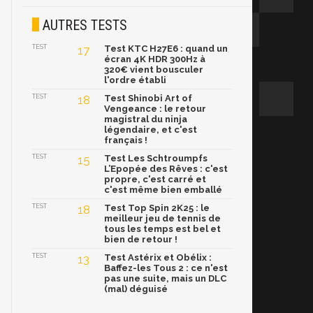
AUTRES TESTS
TEST
17
Test KTC H27E6 : quand un
écran 4K HDR 300Hz à
320€ vient bousculer
l'ordre établi
TEST
18
Test Shinobi Art of
Vengeance : le retour
magistral du ninja
légendaire, et c'est
français !
TEST
15
Test Les Schtroumpfs
L’Epopée des Rêves : c'est
propre, c'est carré et
c'est même bien emballé
TEST
18
Test Top Spin 2K25 : le
meilleur jeu de tennis de
tous les temps est bel et
bien de retour !
TEST
13
Test Astérix et Obélix :
Baffez-les Tous 2 : ce n'est
pas une suite, mais un DLC
(mal) déguisé