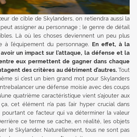
œur de cible de Skylanders, on retiendra aussi la
peut assigner au personnage ; le genre de détail
ibles. Là où les choses deviennent un peu plus
aque à l’équipement du personnage.
En effet, à la
voir un impact sur l’attaque, la défense et la
 d’entre eux permettent de gagner dans chaque
tagent des critères au détriment d’autres.
Tout
même si c’est un bien grand mot pour Skylanders
contrebalancer une défense moisie avec des coups
une quatrième caractéristique vient s’ajouter aux
ça, cet élément n’a pas l’air hyper crucial dans
t pourtant ce facteur qui va déterminer la valeur
errière ce terme se cache, en réalité, les objets
er le Skylander. Naturellement, tous ne sont pas