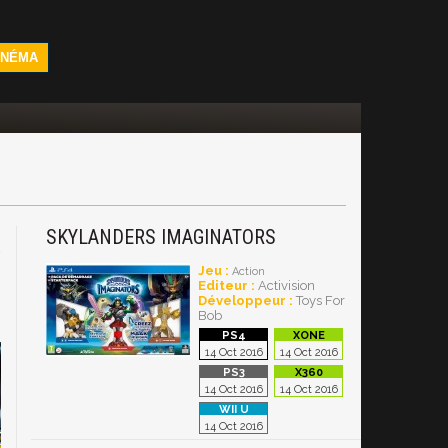
INÉMA
SKYLANDERS IMAGINATORS
4
Jeu :
Action
Editeur :
Activision
Développeur :
Toys For
Bob
14 Oct 2016
14 Oct 2016
14 Oct 2016
14 Oct 2016
14 Oct 2016