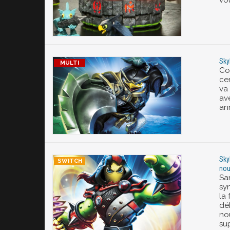
vou
Sky
Co
cer
va
av
an
Sky
nou
Sa
sy
la
dé
no
su