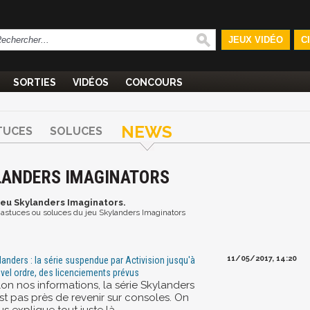
JEUX VIDÉO
C
SORTIES
VIDÉOS
CONCOURS
NEWS
TUCES
SOLUCES
YLANDERS IMAGINATORS
 jeu Skylanders Imaginators.
et astuces ou soluces du jeu Skylanders Imaginators
11/05/2017, 14:20
landers : la série suspendue par Activision jusqu'à
vel ordre, des licenciements prévus
lon nos informations, la série Skylanders
st pas près de revenir sur consoles. On