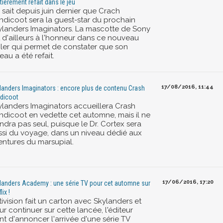
tièrement refait dans le jeu
 sait depuis juin dernier que Crach
ndicoot sera la guest-star du prochain
ylanders Imaginators. La mascotte de Sony
t d'ailleurs à l'honneur dans ce nouveau
ailer qui permet de constater que son
eau a été refait.
17/08/2016, 11:44
landers Imaginators : encore plus de contenu Crash
dicoot
ylanders Imaginators accueillera Crash
ndicoot en vedette cet automne, mais il ne
ndra pas seul, puisque le Dr. Cortex sera
ssi du voyage, dans un niveau dédié aux
entures du marsupial.
17/06/2016, 17:20
landers Academy : une série TV pour cet automne sur
lix !
ivision fait un carton avec Skylanders et
r continuer sur cette lancée, l'éditeur
nt d'annoncer l'arrivée d'une série TV