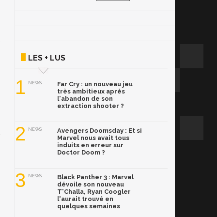
LES + LUS
1
NEWS
Far Cry : un nouveau jeu
très ambitieux après
l'abandon de son
extraction shooter ?
2
NEWS
Avengers Doomsday : Et si
Marvel nous avait tous
induits en erreur sur
Doctor Doom ?
3
NEWS
Black Panther 3 : Marvel
dévoile son nouveau
T'Challa, Ryan Coogler
l'aurait trouvé en
quelques semaines