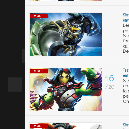
Sky
env
Le
pr
Sk
fo
que
Des
Tes
enf
16
Si
/20
en
la 
pe
On
Sky