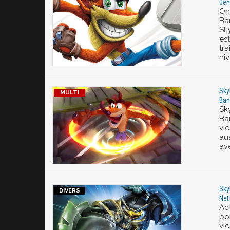
0en
On
Ba
Sk
es
tr
niv
Sky
Ban
Sk
Ba
vie
au
av
Sky
Netf
Act
pou
vie