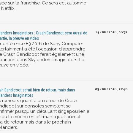
sée sur la franchise. Ce sera cet automne
 Netflix.
14/06/2016, 06:32
landers Imaginators : Crash Bandicoot sera aussi de
partie, la preuve en vidéo
 conférence E3 2016 de Sony Computer
tertainment a été l'occasion d'apprendre
e Crash Bandicoot ferait également une
parition dans Skylanders Imaginators. La
euve en vidéo.
09/06/2016, 22:48
sh Bandicoot serait bien de retour, mais dans
landers Imaginators
s rumeurs quant à un retour de Crash
ndicoot sur consoles semblent se
nfirmer puisqu'un détaillant singapourien a
ndu la mèche en affirmant que l'animal
ra de retour mais dans le prochain
ylanders.