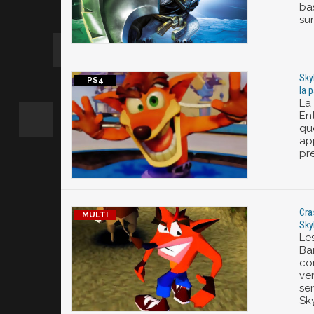
ba
sur
Sky
la 
La
En
qu
ap
pr
Cra
Sky
Le
Ba
co
ve
se
Sk