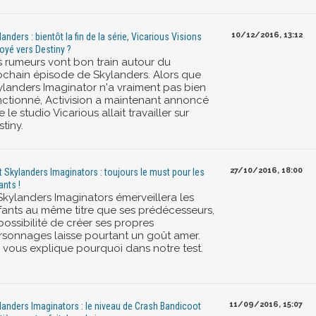
10/12/2016, 13:12
landers : bientôt la fin de la série, Vicarious Visions
oyé vers Destiny ?
s rumeurs vont bon train autour du
ochain épisode de Skylanders. Alors que
ylanders Imaginator n'a vraiment pas bien
nctionné, Activision a maintenant annoncé
 le studio Vicarious allait travailler sur
tiny.
27/10/2016, 18:00
t Skylanders Imaginators : toujours le must pour les
ants !
 Skylanders Imaginators émerveillera les
fants au même titre que ses prédécesseurs,
possibilité de créer ses propres
rsonnages laisse pourtant un goût amer.
 vous explique pourquoi dans notre test.
11/09/2016, 15:07
landers Imaginators : le niveau de Crash Bandicoot