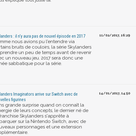
s explique tout juste là.
11/02/2017, 16:29
landers : il n'y aura pas de nouvel épisode en 2017
mme nous avions pu l'entendre via
tains bruits de couloirs, la série Skylanders
 prendre un peu de temps avant de revenir
ec un nouveau jeu. 2017 sera donc une
née sabbatique pour la série.
14/01/2017, 14:50
landers Imaginators arrive sur Switch avec de
velles figurines
ns grande surprise quand on connaît la
nergie de leurs concepts, le dernier né de
 franchise Skylanders s'apprête à
barquer sur la Nintendo Switch, avec de
uveaux personnages et une extension
pplémentaire.