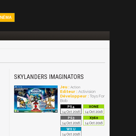
INÉMA
SKYLANDERS IMAGINATORS
Jeu :
Action
Editeur :
Activision
Développeur :
Toys For
Bob
14 Oct 2016
14 Oct 2016
14 Oct 2016
14 Oct 2016
14 Oct 2016