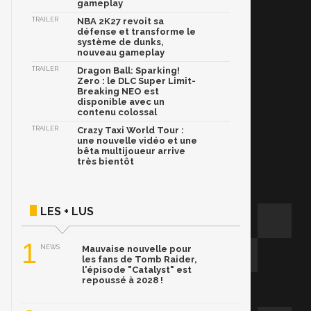
gameplay
TRAILER
NBA 2K27 revoit sa
défense et transforme le
système de dunks,
nouveau gameplay
TRAILER
Dragon Ball: Sparking!
Zero : le DLC Super Limit-
Breaking NEO est
disponible avec un
contenu colossal
TRAILER
Crazy Taxi World Tour :
une nouvelle vidéo et une
bêta multijoueur arrive
très bientôt
LES + LUS
1
NEWS
Mauvaise nouvelle pour
les fans de Tomb Raider,
l'épisode "Catalyst" est
repoussé à 2028 !