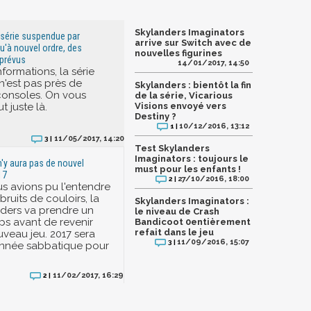
Skylanders Imaginators
a série suspendue par
arrive sur Switch avec de
qu'à nouvel ordre, des
nouvelles figurines
 prévus
14/01/2017, 14:50
formations, la série
n'est pas près de
Skylanders : bientôt la fin
 consoles. On vous
de la série, Vicarious
t juste là.
Visions envoyé vers
Destiny ?
10/12/2016, 13:12
1 |
11/05/2017, 14:20
3 |
Test Skylanders
Imaginators : toujours le
 n'y aura pas de nouvel
must pour les enfants !
17
27/10/2016, 18:00
2 |
 avions pu l'entendre
 bruits de couloirs, la
Skylanders Imaginators :
nders va prendre un
le niveau de Crash
s avant de revenir
Bandicoot 0entièrement
refait dans le jeu
veau jeu. 2017 sera
11/09/2016, 15:07
3 |
nnée sabbatique pour
11/02/2017, 16:29
2 |