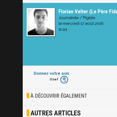
Florian Velter (Le Père Fid
Journaliste / Pigiste
le mercredi 17 août 2016
11:44
Donnez votre avis
Osef
Furieux
Blasé
À DÉCOUVRIR ÉGALEMENT
Osef
AUTRES ARTICLES
Joyeux