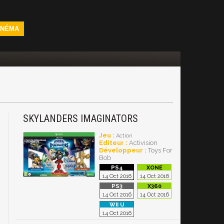
INÉMA
SKYLANDERS IMAGINATORS
Jeu :
Action
Editeur :
Activision
Développeur :
Toys For
Bob
14 Oct 2016
14 Oct 2016
14 Oct 2016
14 Oct 2016
14 Oct 2016