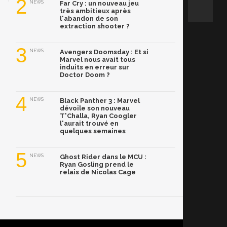
2
NEWS
Far Cry : un nouveau jeu
très ambitieux après
l'abandon de son
extraction shooter ?
3
NEWS
Avengers Doomsday : Et si
Marvel nous avait tous
induits en erreur sur
Doctor Doom ?
4
NEWS
Black Panther 3 : Marvel
dévoile son nouveau
T'Challa, Ryan Coogler
l'aurait trouvé en
quelques semaines
5
NEWS
Ghost Rider dans le MCU :
Ryan Gosling prend le
relais de Nicolas Cage