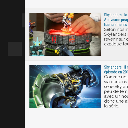
Excité
Skylanders : l
Activision jus
licenciements
Selon nos in
Skylanders 
revenir sur
explique tou
Skylanders : il
épisode en 20
Comme nous
via certains
série Skyla
peu de temp
avec un nou
donc une a
la série.