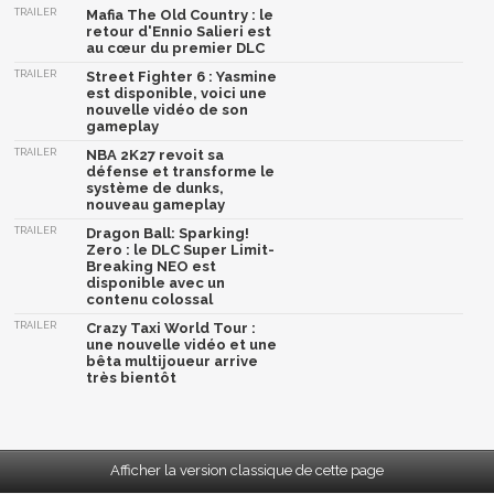
TRAILER
Mafia The Old Country : le
retour d'Ennio Salieri est
au cœur du premier DLC
TRAILER
Street Fighter 6 : Yasmine
est disponible, voici une
nouvelle vidéo de son
gameplay
TRAILER
NBA 2K27 revoit sa
défense et transforme le
système de dunks,
nouveau gameplay
TRAILER
Dragon Ball: Sparking!
Zero : le DLC Super Limit-
Breaking NEO est
disponible avec un
contenu colossal
TRAILER
Crazy Taxi World Tour :
une nouvelle vidéo et une
bêta multijoueur arrive
très bientôt
Afficher la version classique de cette page