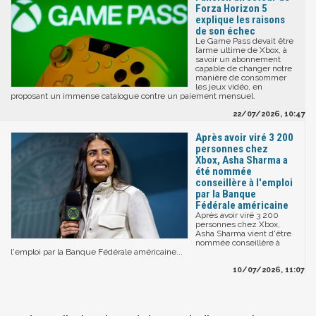
Forza Horizon 5
explique les raisons
de son échec
Le Game Pass devait être
l’arme ultime de Xbox, à
savoir un abonnement
capable de changer notre
manière de consommer
les jeux vidéo, en
proposant un immense catalogue contre un paiement mensuel.
22/07/2026, 10:47
Après avoir viré 3 200
personnes chez
Xbox, Asha Sharma a
été nommée
conseillère à l'emploi
par la Banque
Fédérale américaine
Après avoir viré 3 200
personnes chez Xbox,
Asha Sharma vient d'être
nommée conseillère à
l'emploi par la Banque Fédérale américaine...
10/07/2026, 11:07