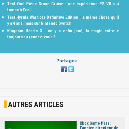
Test One Piece Grand Cruise : une expérience PS VR qui
tombe à l'eau
Test Hyrule Warriors Definitive Edition : la même chose qu'il
y a 4 ans, mais sur Nintendo Switch
Kingdom Hearts 3 : on y a enfin joué, la magie est-elle
toujours au rendez-vous ?
Partagez
AUTRES ARTICLES
Xbox Game Pass :
l’ancien directeur de