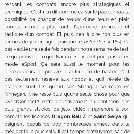
rendent les combats encore plus stratégiques et
techniques. C’est rien dit comme ça sur le papier, mais la
possibilité de changer de
leader
d’une
team
en plein
combat remet à plat toute l’approche technique et
tactique d’un combat. Et puis, rien à dire non plus en
termes de jeu en ligne puisque le
netcode
sur PS4 n’a
pas vacillé une seule fois pendant notre semaine de test,
ce qui prouve bien que Naruto est fin prêt pour passer en
mode eSport. Ça sera aussi le moment pour les
développeurs de prouver que leur jeu de baston n’est
pas seulement réservé aux noobs et qu’il révèle de
grandes subtilités quand son Sharigan se mute en
Rinnegan. Il ne reste plus qu’une seule chose pour que
CyberConnect2 entre définitivement au panthéon des
plus grands studios de jeux vidéo : reprendre à son
compte les licences
Dragon Ball Z
et
Saint Seiya
qui
baignent depuis de trop nombreuses années dans la
médiocrité la plus sale. Il est temps Matsuyama-san de