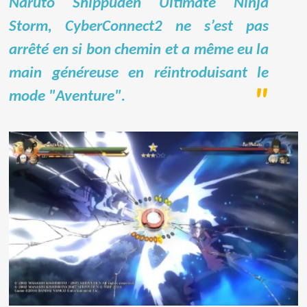
Naruto Shippuden Ultimate Ninja
Storm, CyberConnect2 ne s’est pas
arrêté en si bon chemin et a même eu la
main généreuse en réintroduisant le
mode "Aventure".