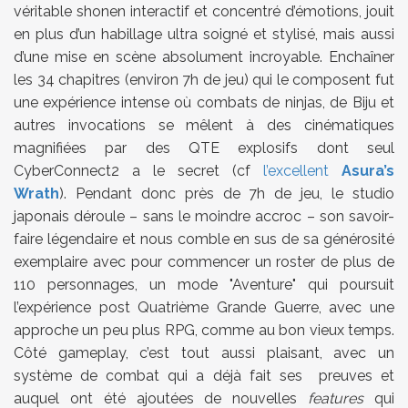
véritable shonen interactif et concentré d’émotions, jouit
en plus d’un habillage ultra soigné et stylisé, mais aussi
d’une mise en scène absolument incroyable. Enchaîner
les 34 chapitres (environ 7h de jeu) qui le composent fut
une expérience intense où combats de ninjas, de Biju et
autres invocations se mêlent à des cinématiques
magnifiées par des QTE explosifs dont seul
CyberConnect2 a le secret (cf
l’excellent
Asura’s
Wrath
). Pendant donc près de 7h de jeu, le studio
japonais déroule – sans le moindre accroc – son savoir-
faire légendaire et nous comble en sus de sa générosité
exemplaire avec pour commencer un roster de plus de
110 personnages, un mode "Aventure" qui poursuit
l’expérience post Quatrième Grande Guerre, avec une
approche un peu plus RPG, comme au bon vieux temps.
Côté gameplay, c’est tout aussi plaisant, avec un
système de combat qui a déjà fait ses preuves et
auquel ont été ajoutées de nouvelles
features
qui