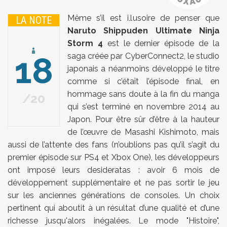
Même s’il est illusoire de penser que
LA NOTE
Naruto Shippuden Ultimate Ninja
Storm 4
est le dernier épisode de la
18
saga créée par CyberConnect2, le studio
japonais a néanmoins développé le titre
comme si c’était l’épisode final, en
hommage sans doute à la fin du manga
20
qui s’est terminé en novembre 2014 au
Japon. Pour être sûr d’être à la hauteur
de l’œuvre de Masashi Kishimoto, mais
aussi de l’attente des fans (n’oublions pas qu’il s’agit du
premier épisode sur PS4 et Xbox One), les développeurs
ont imposé leurs desideratas : avoir 6 mois de
développement supplémentaire et ne pas sortir le jeu
sur les anciennes générations de consoles. Un choix
pertinent qui aboutit à un résultat d’une qualité et d’une
richesse jusqu'alors inégalées. Le mode "Histoire",