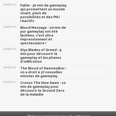
GAMEPLAY
Fable : 30 min de gameplay
qui promettent un monde
vivant, plein de
possibilités et des PNJ
réactifs
GAMEPLAY
Blood Message : 20 min de
pur gameplay ont été
lâchées, c'est ultra
impressionnant et
spectaculaire !
GAMEPLAY
Styx Blades of Greed : 9
min pour découvrir le
gameplay et les phases
d'infiltration
GAMEPLAY
The Blood of Dawnwalker :
on a droit à 27 nouvelles
minutes de gameplay
GAMEPLAY
Cronos The New Dawn : 10
min de gameplay pour
découvrir le Ground Zero
de la maladie