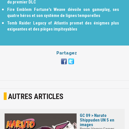
du premier DLC
Fire Emblem Fortune's Weave dévoile son gameplay, ses
quatre héros et son système de lignes temporelles
Tomb Raider Legacy of Atlantis promet des énigmes plus
exigeantes et des pièges impitoyables
Partagez
AUTRES ARTICLES
GC 09 > Naruto
Shippuden UN 5 en
images
Bandai Namco Games