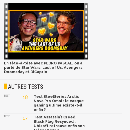
En tête-à-tête avec PEDRO PASCAL, on a
parlé de Star Wars, Last of Us, Avengers
Doomsday et DiCaprio
AUTRES TESTS
TEST
18
Test SteelSeries Arctis
Nova Pro Omni : le casque
gaming ultime existe-t-il
enfin ?
TEST
17
Test Assassin’s Creed
Black Flag Resynced :
Ubisoft retrouve enfin son