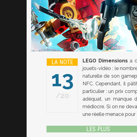
LEGO Dimensions
a d
LA NOTE
jouets-vidéo : le nombre
13
naturelle de son gamepla
NFC. Cependant, il pât
particulier : un prix co
20
adéquat, un manque d'in
médiocre. Si on ne devai
une réelle menace pour
LES PLUS