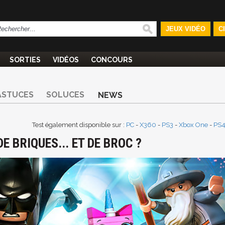
JEUX VIDÉO
C
SORTIES
VIDÉOS
CONCOURS
ASTUCES
SOLUCES
NEWS
Test également disponible sur :
PC
-
X360
-
PS3
-
Xbox One
-
PS
E BRIQUES... ET DE BROC ?