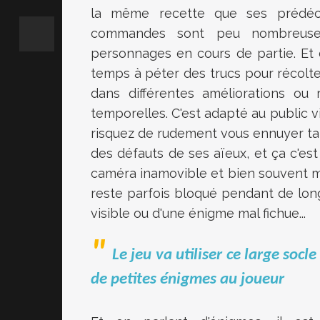
la même recette que ses prédéce
commandes sont peu nombreuses
personnages en cours de partie. Et
temps à péter des trucs pour récolt
dans différentes améliorations ou
temporelles. C'est adapté au public vi
risquez de rudement vous ennuyer tant
des défauts de ses aïeux, et ça c'est
caméra inamovible et bien souvent ma
reste parfois bloqué pendant de lon
visible ou d'une énigme mal fichue...
Le jeu va utiliser ce large socl
de petites énigmes au joueur