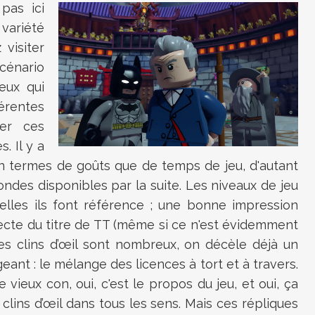
pas ici
 variété
visiter
cénario
ceux qui
érentes
rer ces
. Il y a
en termes de goûts que de temps de jeu, d'autant
ndes disponibles par la suite. Les niveaux de jeu
uelles ils font référence ; une bonne impression
recte du titre de TT (même si ce n'est évidemment
 les clins d’œil sont nombreux, on décèle déjà un
eant : le mélange des licences à tort et à travers.
e vieux con, oui, c'est le propos du jeu, et oui, ça
clins d’œil dans tous les sens. Mais ces répliques