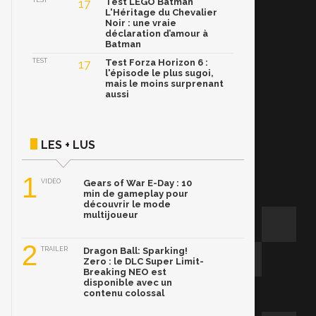
TEST
17
Test LEGO Batman
L'Héritage du Chevalier
Noir : une vraie
déclaration d’amour à
Batman
TEST
17
Test Forza Horizon 6 :
l'épisode le plus sugoi,
mais le moins surprenant
aussi
LES + LUS
1
VIDÉO
Gears of War E-Day : 10
min de gameplay pour
découvrir le mode
multijoueur
2
TRAILER
Dragon Ball: Sparking!
Zero : le DLC Super Limit-
Breaking NEO est
disponible avec un
contenu colossal