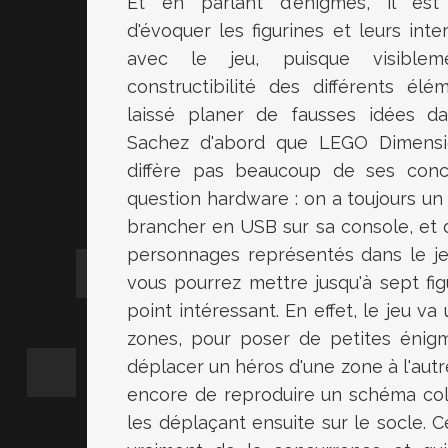
Et en parlant d'énigmes, il es
d'évoquer les figurines et leurs inte
avec le jeu, puisque visiblem
constructibilité des différents élé
laissé planer de fausses idées dans
Sachez d'abord que LEGO Dimens
diffère pas beaucoup de ses conc
question hardware : on a toujours un
brancher en USB sur sa console, et d
personnages représentés dans le je
vous pourrez mettre jusqu'à sept fig
point intéressant. En effet, le jeu va 
zones, pour poser de petites énigm
déplacer un héros d'une zone à l'aut
encore de reproduire un schéma col
les déplaçant ensuite sur le socle. 