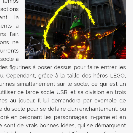
t temps
ractions
ent la
ments a
 l'air.
ions ne
urrents
 socle à
es figurines à poser dessus pour faire entrer les
u. Cependant, grâce à la taille des héros LEGO,
urines simultanément sur le socle, ce qui est un
utiliser ce large socle USB, et sa division en trois
es au joueur. Il lui demandera par exemple de
re du socle pour se défaire d'un enchantement, ou
oré en peignant les personnages in-game et en
Ce sont de vrais bonnes idées, qui se démarquent