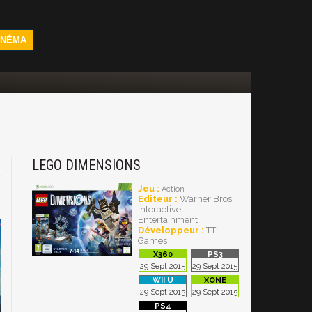
INÉMA
LEGO DIMENSIONS
4
Jeu :
Action
Editeur :
Warner Bros.
Interactive
Entertainment
Développeur :
TT
Games
29 Sept 2015
29 Sept 2015
29 Sept 2015
29 Sept 2015