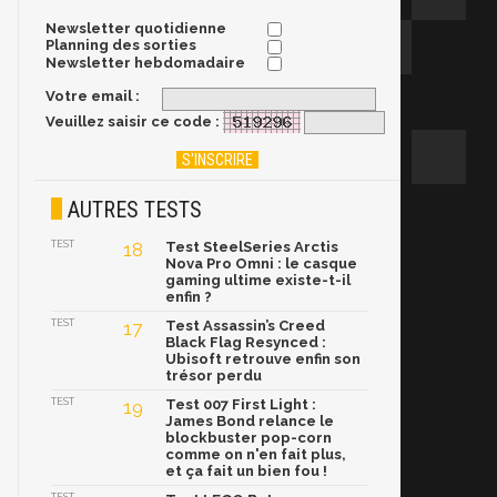
Newsletter quotidienne
Planning des sorties
Newsletter hebdomadaire
Votre email :
Veuillez saisir ce code :
AUTRES TESTS
TEST
18
Test SteelSeries Arctis
Nova Pro Omni : le casque
gaming ultime existe-t-il
enfin ?
TEST
17
Test Assassin’s Creed
Black Flag Resynced :
Ubisoft retrouve enfin son
trésor perdu
TEST
19
Test 007 First Light :
James Bond relance le
blockbuster pop-corn
comme on n'en fait plus,
et ça fait un bien fou !