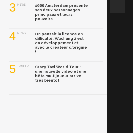
3
NEWS
1666 Amsterdam présente
ses deux personnages
principaux et leurs
pouvoirs
4
NEWS
On pensait la licence en
difficulté, Wuchang 2 est
en développement et
avec le créateur d'origine
!
5
TRAILER
Crazy Taxi World Tour :
une nouvelle vidéo et une
bêta multijoueur arrive
très bientôt