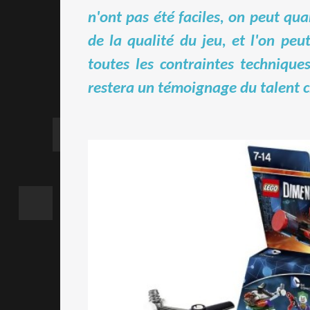
n'ont pas été faciles, on peut qua
de la qualité du jeu, et l'on peu
toutes les contraintes techniqu
restera un témoignage du talent 