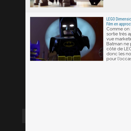
LEGO Dimensio
Film en appro
Comme on po
sortie très
vue marketi
Batman ne p
côté de LEG
donc les n
pour l'occa