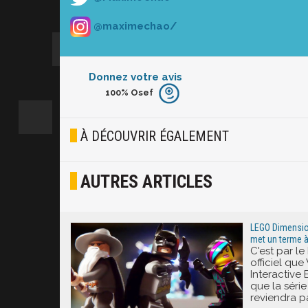
@maximechao/
Donnez votre avis
100%
Osef
Furieux
Blasé
À DÉCOUVRIR ÉGALEMENT
Osef
AUTRES ARTICLES
Joyeux
Excité
LEGO Dimension
met un terme à
C'est par l
officiel que
Interactive
que la séri
reviendra p