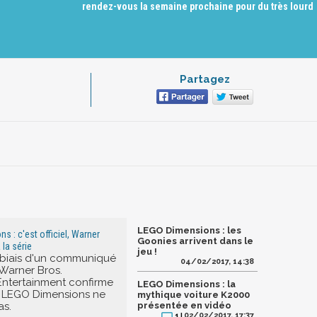
rendez-vous la semaine prochaine pour du très lourd
Partagez
LEGO Dimensions : les
s : c'est officiel, Warner
Goonies arrivent dans le
 la série
jeu !
e biais d'un communiqué
04/02/2017, 14:38
 Warner Bros.
 Entertainment confirme
LEGO Dimensions : la
e LEGO Dimensions ne
mythique voiture K2000
as.
présentée en vidéo
02/02/2017, 17:37
1 |