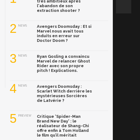
très ambitieux après
l'abandon de son
extraction shooter ?
2
NEWS
Avengers Doomsday : Et si
Marvel nous avait tous
induits en erreur sur
Doctor Doom ?
3
NEWS
Ryan Gosling a convaincu
Marvel de relancer Ghost
Rider avec son propre
pitch ! Explications.
4
NEWS
Avengers Doomsday :
Scarlet Witch derrière les
mystérieuses Sorcières
de Latvérie ?
5
PREVIEW
Critique 'Spider-Man
Brand New Day' : le
réalisateur de Shang-Chi
offre enfin à Tom Holland
le film qu’il méritait