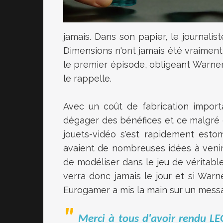
jamais. Dans son papier, le journal
Dimensions n'ont jamais été vraimen
le premier épisode, obligeant Warne
le rappelle.
Avec un coût de fabrication importa
dégager des bénéfices et ce malgré de
jouets-vidéo s'est rapidement es
avaient de nombreuses idées à veni
de modéliser dans le jeu de véritabl
verra donc jamais le jour et si Warne
Eurogamer a mis la main sur un mess
Merci à tous d'avoir rendu L