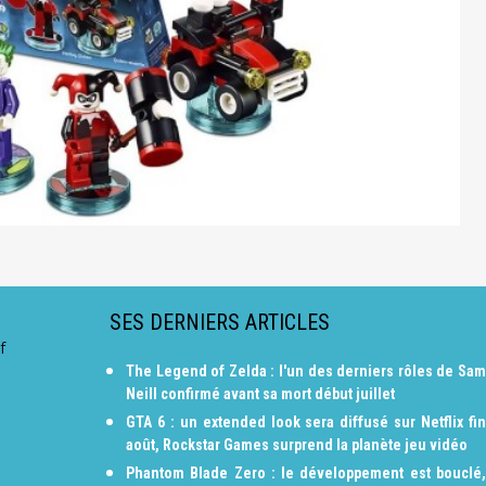
SES DERNIERS ARTICLES
f
The Legend of Zelda : l'un des derniers rôles de Sam
Neill confirmé avant sa mort début juillet
GTA 6 : un extended look sera diffusé sur Netflix fin
août, Rockstar Games surprend la planète jeu vidéo
Phantom Blade Zero : le développement est bouclé,