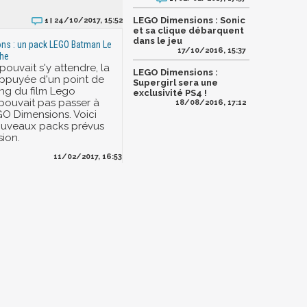
LEGO Dimensions : Sonic
24/10/2017, 15:52
1 |
et sa clique débarquent
dans le jeu
ns : un pack LEGO Batman Le
17/10/2016, 15:37
che
uvait s'y attendre, la
LEGO Dimensions :
 appuyée d'un point de
Supergirl sera une
ng du film Lego
exclusivité PS4 !
ouvait pas passer à
18/08/2016, 17:12
O Dimensions. Voici
ouveaux packs prévus
sion.
11/02/2017, 16:53