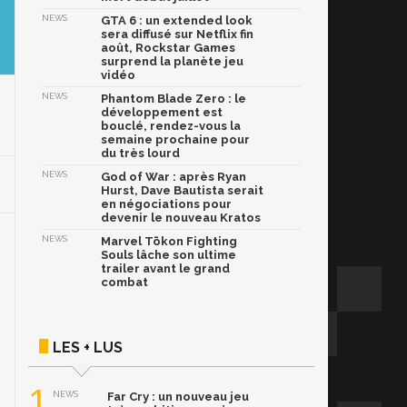
NEWS
GTA 6 : un extended look
sera diffusé sur Netflix fin
août, Rockstar Games
surprend la planète jeu
vidéo
NEWS
Phantom Blade Zero : le
développement est
bouclé, rendez-vous la
semaine prochaine pour
du très lourd
NEWS
God of War : après Ryan
Hurst, Dave Bautista serait
en négociations pour
devenir le nouveau Kratos
NEWS
Marvel Tōkon Fighting
Souls lâche son ultime
trailer avant le grand
combat
LES + LUS
1
NEWS
Far Cry : un nouveau jeu