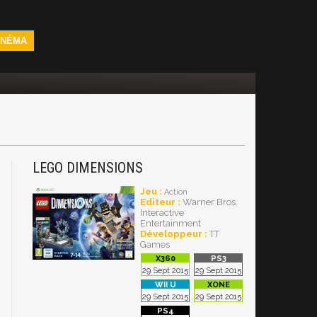
INÉMA
LEGO DIMENSIONS
Jeu :
Action
Editeur :
Warner Bros.
Interactive
Entertainment
Développeur :
TT
Games
29 Sept 2015
29 Sept 2015
29 Sept 2015
29 Sept 2015