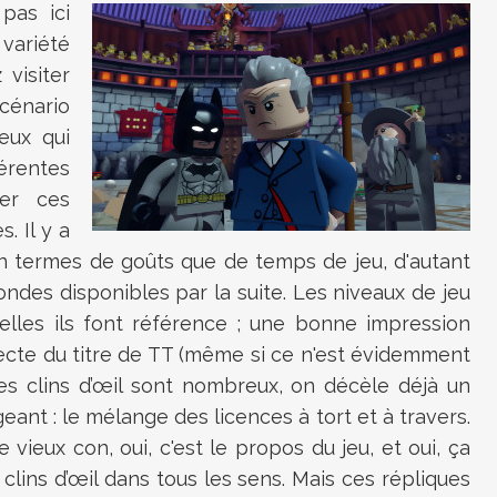
pas ici
 variété
visiter
cénario
ceux qui
érentes
rer ces
. Il y a
en termes de goûts que de temps de jeu, d'autant
ndes disponibles par la suite. Les niveaux de jeu
uelles ils font référence ; une bonne impression
recte du titre de TT (même si ce n'est évidemment
 les clins d’œil sont nombreux, on décèle déjà un
eant : le mélange des licences à tort et à travers.
e vieux con, oui, c'est le propos du jeu, et oui, ça
clins d’œil dans tous les sens. Mais ces répliques