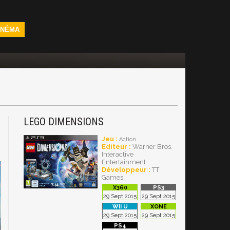
INÉMA
LEGO DIMENSIONS
4
Jeu :
Action
Editeur :
Warner Bros.
Interactive
Entertainment
Développeur :
TT
Games
29 Sept 2015
29 Sept 2015
29 Sept 2015
29 Sept 2015