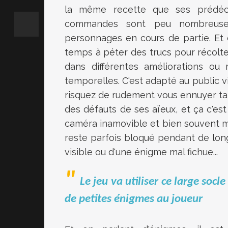
la même recette que ses prédéce
commandes sont peu nombreuses
personnages en cours de partie. Et
temps à péter des trucs pour récolt
dans différentes améliorations ou
temporelles. C'est adapté au public vi
risquez de rudement vous ennuyer tant
des défauts de ses aïeux, et ça c'est
caméra inamovible et bien souvent ma
reste parfois bloqué pendant de lon
visible ou d'une énigme mal fichue...
Le jeu va utiliser ce large socl
de petites énigmes au joueur