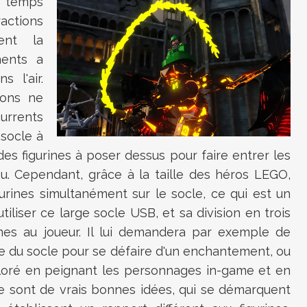
t temps
ractions
ent la
ments a
 l'air.
ions ne
urrents
 socle à
es figurines à poser dessus pour faire entrer les
u. Cependant, grâce à la taille des héros LEGO,
urines simultanément sur le socle, ce qui est un
utiliser ce large socle USB, et sa division en trois
es au joueur. Il lui demandera par exemple de
re du socle pour se défaire d'un enchantement, ou
oré en peignant les personnages in-game et en
Ce sont de vrais bonnes idées, qui se démarquent