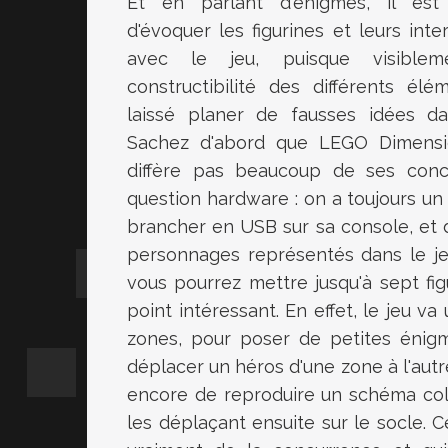
Et en parlant d'énigmes, il es
d'évoquer les figurines et leurs inte
avec le jeu, puisque visiblem
constructibilité des différents élé
laissé planer de fausses idées dans
Sachez d'abord que LEGO Dimens
diffère pas beaucoup de ses conc
question hardware : on a toujours un
brancher en USB sur sa console, et d
personnages représentés dans le je
vous pourrez mettre jusqu'à sept fig
point intéressant. En effet, le jeu va 
zones, pour poser de petites énigm
déplacer un héros d'une zone à l'aut
encore de reproduire un schéma col
les déplaçant ensuite sur le socle. 