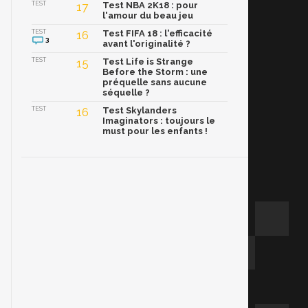
TEST
17
Test NBA 2K18 : pour
l'amour du beau jeu
TEST
16
Test FIFA 18 : l'efficacité
3
avant l'originalité ?
TEST
15
Test Life is Strange
Before the Storm : une
préquelle sans aucune
séquelle ?
TEST
16
Test Skylanders
Imaginators : toujours le
must pour les enfants !