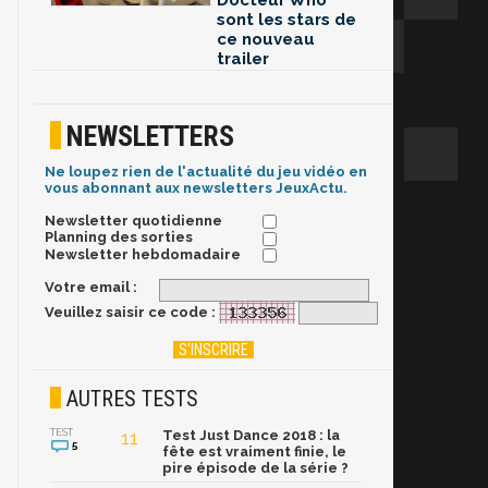
Docteur Who
sont les stars de
ce nouveau
trailer
NEWSLETTERS
Ne loupez rien de l'actualité du jeu vidéo en
vous abonnant aux newsletters JeuxActu.
Newsletter quotidienne
Planning des sorties
Newsletter hebdomadaire
Votre email :
Veuillez saisir ce code :
AUTRES TESTS
TEST
11
Test Just Dance 2018 : la
5
fête est vraiment finie, le
pire épisode de la série ?