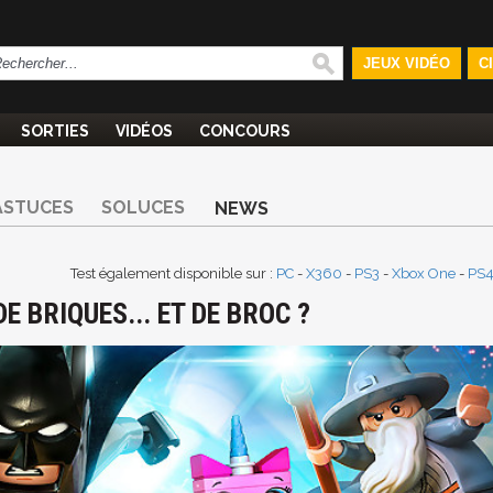
JEUX VIDÉO
C
SORTIES
VIDÉOS
CONCOURS
ASTUCES
SOLUCES
NEWS
Test également disponible sur :
PC
-
X360
-
PS3
-
Xbox One
-
PS
E BRIQUES... ET DE BROC ?