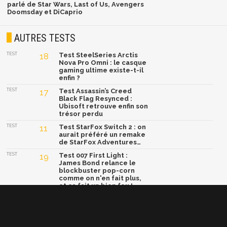
parlé de Star Wars, Last of Us, Avengers
Doomsday et DiCaprio
AUTRES TESTS
TEST
18
Test SteelSeries Arctis
Nova Pro Omni : le casque
gaming ultime existe-t-il
enfin ?
TEST
17
Test Assassin’s Creed
Black Flag Resynced :
Ubisoft retrouve enfin son
trésor perdu
TEST
11
Test StarFox Switch 2 : on
aurait préféré un remake
de StarFox Adventures…
TEST
19
Test 007 First Light :
James Bond relance le
blockbuster pop-corn
comme on n'en fait plus,
et ça fait un bien fou !
TEST
15
Test Yoshi and the
Mysterious Book : un
concept génial, mais une
formule trop sage