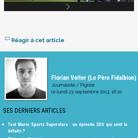
Réagir à cet article
Florian Velter (Le Père Fidalbion)
Journaliste / Pigiste
le
lundi 23 septembre 2013, 16:10
SES DERNIERS ARTICLES
Test Mario Sports Superstars : un épisode 3DS qui sent la
défaite ?