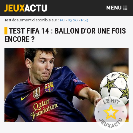
Test également disponible sur :
PC
-
X360
-
PS3
TEST FIFA 14 : BALLON D'OR UNE FOIS
ENCORE ?