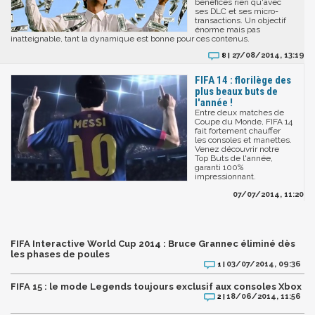
bénéfices rien qu'avec
ses DLC et ses micro-
transactions. Un objectif
énorme mais pas
inatteignable, tant la dynamique est bonne pour ces contenus.
27/08/2014, 13:19
8 |
FIFA 14 : florilège des
plus beaux buts de
l'année !
Entre deux matches de
Coupe du Monde, FIFA 14
fait fortement chauffer
les consoles et manettes.
Venez découvrir notre
Top Buts de l'année,
garanti 100%
impressionnant.
07/07/2014, 11:20
FIFA Interactive World Cup 2014 : Bruce Grannec éliminé dès
les phases de poules
03/07/2014, 09:36
1 |
FIFA 15 : le mode Legends toujours exclusif aux consoles Xbox
18/06/2014, 11:56
2 |