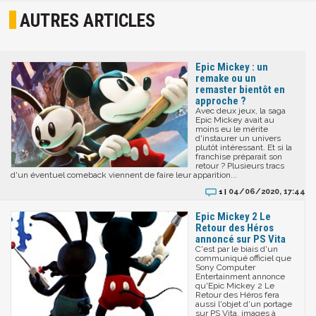
AUTRES ARTICLES
Epic Mickey : un
remake ou un
remaster bientôt en
approche ?
Avec deux jeux, la saga
Epic Mickey avait au
moins eu le mérite
d'instaurer un univers
plutôt intéressant. Et si la
franchise préparait son
retour ? Plusieurs tracs
d'un éventuel comeback viennent de faire leur apparition...
04/06/2020, 17:44
1 |
Epic Mickey 2 Le
Retour des Héros
annoncé sur PS Vita
C'est par le biais d'un
communiqué officiel que
Sony Computer
Entertainment annonce
qu'Epic Mickey 2 Le
Retour des Héros fera
aussi l'objet d'un portage
sur PS Vita, images à