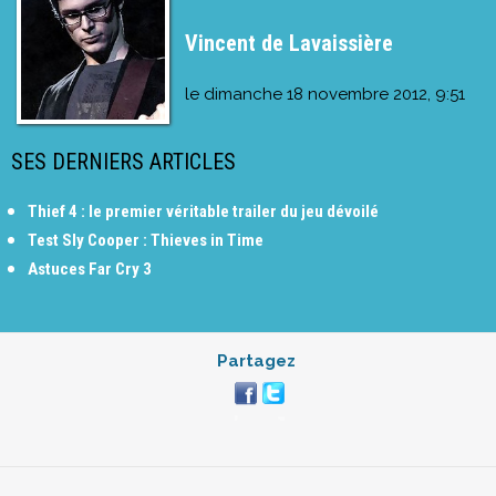
Vincent de Lavaissière
le
dimanche 18 novembre 2012, 9:51
SES DERNIERS ARTICLES
Thief 4 : le premier véritable trailer du jeu dévoilé
Test Sly Cooper : Thieves in Time
Astuces Far Cry 3
Partagez