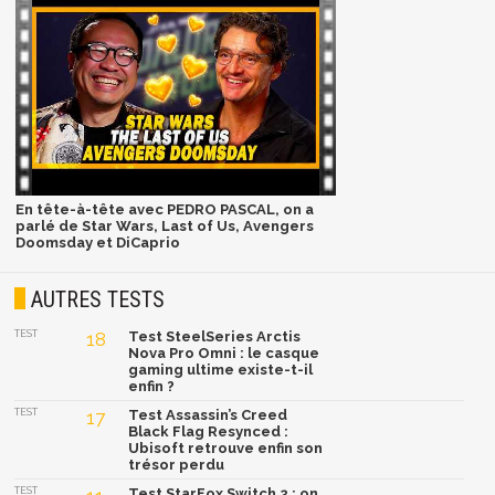
En tête-à-tête avec PEDRO PASCAL, on a
parlé de Star Wars, Last of Us, Avengers
Doomsday et DiCaprio
AUTRES TESTS
TEST
18
Test SteelSeries Arctis
Nova Pro Omni : le casque
gaming ultime existe-t-il
enfin ?
TEST
17
Test Assassin’s Creed
Black Flag Resynced :
Ubisoft retrouve enfin son
trésor perdu
TEST
Test StarFox Switch 2 : on