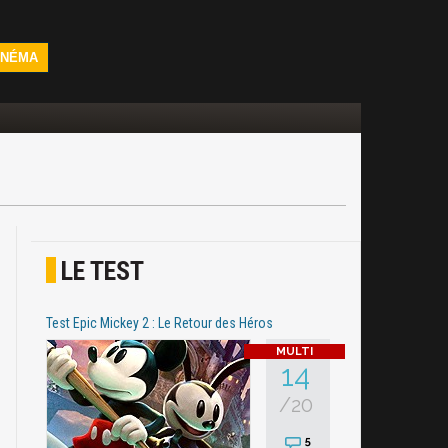
INÉMA
LE TEST
Test Epic Mickey 2 : Le Retour des Héros
14
/20
5