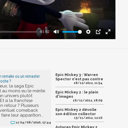
Epic Mickey 3 : Warren
un remake ou un remaster
Spector n'est pas contre
roche ?
18/12/2012, 11:54
eux, la saga Epic
t au moins eu le mérite
Epic Mickey 2 : le plein
un univers plutôt
d'images
Et si la franchise
16/11/2012, 18:09
n retour ? Plusieurs
Epic Mickey 2 dévoile
 éventuel comeback
son édition collector
faire leur apparition...
13/11/2012, 12:16
04/06/2020, 17:44
1 |
Astuces Epic Mickey 2