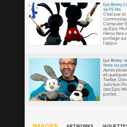
Epic Mickey 2
sur PS Vita
C'est par le
communiqué
Computer E
qu'Epic Mic
Héros fera a
portage sur
l'appui.
Epic Mickey : 
ferme ses port
Après plusi
et quelques 
Twitter, Di
Junction Poi
des Epic Mic
portes.
IMAGES
ARTWORKS
JAQUETTE