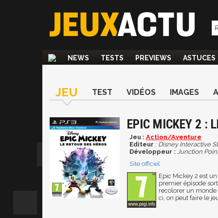
NEWS
TESTS
PREVIEWS
ASTUCES
JEU
TEST
VIDÉOS
IMAGES
EPIC MICKEY 2 :
Jeu :
Action/Aventure
Editeur
:
Disney Interactive S
Développeur :
Junction Poin
Site officiel
Epic Mickey 2 est un 
premier épisode sorti
recolorer un monde q
ci, on peut faire le jeu