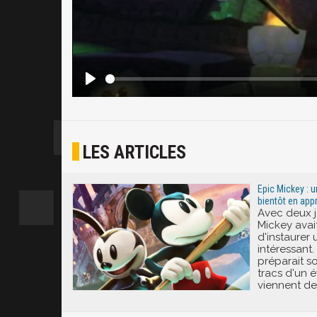
LES ARTICLES
Epic Mickey : 
bientôt en app
Avec deux j
Mickey avai
d'instaurer 
intéressant. 
préparait so
tracs d'un
viennent de 