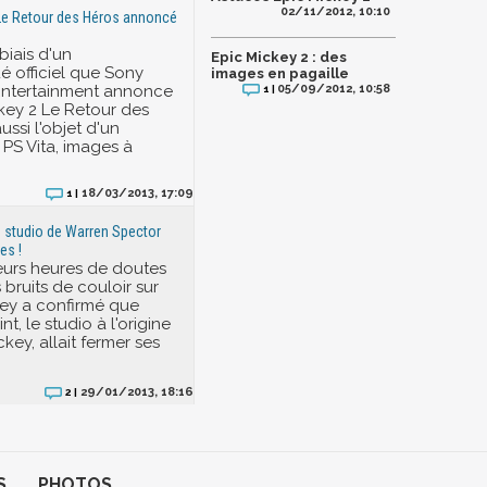
02/11/2012, 10:10
 Le Retour des Héros annoncé
 biais d'un
Epic Mickey 2 : des
 officiel que Sony
images en pagaille
ntertainment annonce
05/09/2012, 10:58
1 |
key 2 Le Retour des
ussi l'objet d'un
 PS Vita, images à
18/03/2013, 17:09
1 |
le studio de Warren Spector
es !
eurs heures de doutes
bruits de couloir sur
sney a confirmé que
nt, le studio à l'origine
key, allait fermer ses
29/01/2013, 18:16
2 |
S
PHOTOS