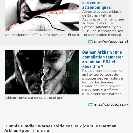
ses ventes
astronomiques
Après le succès critique
de Batman Arkham
Asylum, le chantier d'une
suite aura abouti sur
Batman Arkham City en
2011 : neuf ans après, les
ventes viennent enfin d'être dévoilées. Et ce fut un sacré carton mondial...
27/07/2020, 14:26
6 |
Batman Arkham : une
compilation remaster
à venir sur PS4 et
Xbox One ?
Plus personne ne pourra
arrêter les éditeurs de
proposer des remasters à
tout va. La dernière
rumeur en date provient
d'IGN Italia qui affirme
que la série des Batman
Arkham arrive sur consoles next gen'.
23/03/2015, 14:37
3 |
Humble Bundle : Warner solde ses jeux (dont les Batman
Arkham) pour 3 fois rien