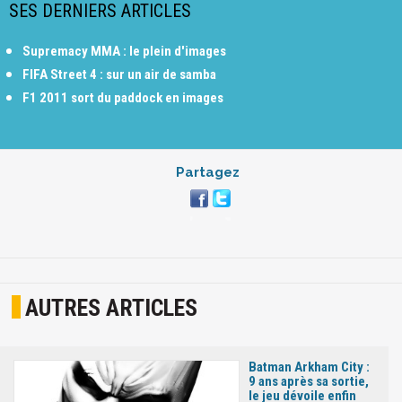
SES DERNIERS ARTICLES
Supremacy MMA : le plein d'images
FIFA Street 4 : sur un air de samba
F1 2011 sort du paddock en images
Partagez
AUTRES ARTICLES
Batman Arkham City :
9 ans après sa sortie,
le jeu dévoile enfin