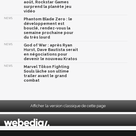
août, Rockstar Games
surprend la planète jeu
vidéo
NEWS
Phantom Blade Zero : le
développement est
bouclé, rendez-vous la
semaine prochaine pour
du très lourd
NEWS
God of War : après Ryan
Hurst, Dave Bautista serait
en négociations pour
devenir le nouveau Kratos
NEWS
Marvel Tōkon Fighting
Souls lâche son ultime
trailer avant le grand
combat
Afficher la version classique de cette page