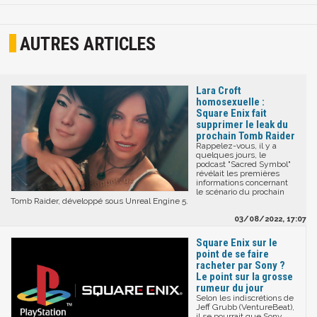
AUTRES ARTICLES
Lara Croft
homosexuelle :
Square Enix fait
supprimer le leak du
prochain Tomb Raider
Rappelez-vous, il y a
quelques jours, le
podcast "Sacred Symbol"
révélait les premières
informations concernant
le scénario du prochain
Tomb Raider, développé sous Unreal Engine 5.
03/08/2022, 17:07
Square Enix sur le
point de se faire
racheter par Sony ?
Le point sur la grosse
rumeur du jour
Selon les indiscrétions de
Jeff Grubb (VentureBeat),
il se pourrait que Sony