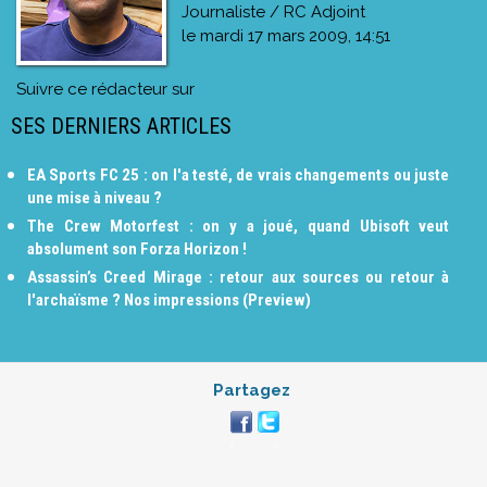
Journaliste / RC Adjoint
le
mardi 17 mars 2009, 14:51
Suivre ce rédacteur sur
SES DERNIERS ARTICLES
EA Sports FC 25 : on l'a testé, de vrais changements ou juste
une mise à niveau ?
The Crew Motorfest : on y a joué, quand Ubisoft veut
absolument son Forza Horizon !
Assassin’s Creed Mirage : retour aux sources ou retour à
l'archaïsme ? Nos impressions (Preview)
Partagez