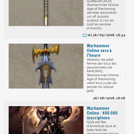
quelques jours,
Warhammer Online :
Age of Reckoning
semble rencontrer
un vif succès,
surtout si l'on en
croit le nombre
d'inscrits.
26/09/2008, 16:42
8 |
Warhammer
Online sera à
l'heure
Attendu de pied
ferme par tous les
passionnées de
MMORPG,
Warhammer Online :
Age of Reckoning
vient tout juste de
passer en phase
gold.
26/08/2008, 18:08
Warhammer
Online : 400 000
inscriptions
GOA est fier
d'annoncer que le
beta-test de
Warhammer Online :