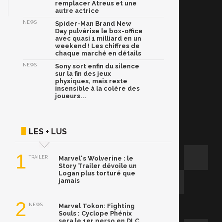
remplacer Atreus et une
autre actrice
NEWS
Spider-Man Brand New
Day pulvérise le box-office
avec quasi 1 milliard en un
weekend ! Les chiffres de
chaque marché en détails
NEWS
Sony sort enfin du silence
sur la fin des jeux
physiques, mais reste
insensible à la colère des
joueurs...
LES + LUS
1
TRAILER
Marvel's Wolverine : le
Story Trailer dévoile un
Logan plus torturé que
jamais
2
NEWS
Marvel Tokon: Fighting
Souls : Cyclope Phénix
sera le 1er perso en DLC,