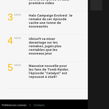
première vidéo
3
NEWS
Halo Campaign Evolved : le
remake du 1er épisode
cache une tonne de
nouveautés
4
NEWS
Ubisoft va miser
davantage sur les
remakes, jugés plus
rentables que les
nouveaux jeux
5
NEWS
Mauvaise nouvelle pour
les fans de Tomb Raider,
l'épisode "Catalyst" est
repoussé à 2028 !
Préférences cookies
|
Contacts