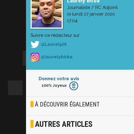
Laurely Birba
Journaliste / RC Adjoint
le lundi 27 janvier 2020
17:04
Suivre ce rédacteur sur
@LaurelyJA
@laurelybirba
Donnez votre avis
100%
Joyeux
Furieux
Blasé
À DÉCOUVRIR ÉGALEMENT
Osef
AUTRES ARTICLES
Joyeux