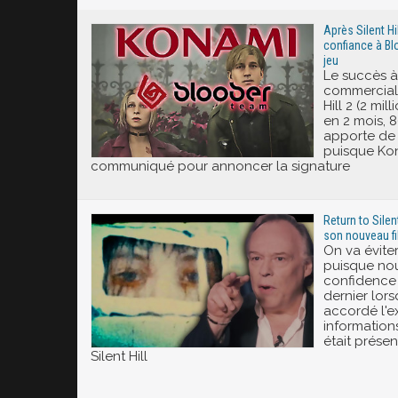
Excité
Après Silent H
confiance à B
jeu
Le succès à 
commercial
Hill 2 (2 mi
en 2 mois, 8
apporte de
puisque Kon
communiqué pour annoncer la signature
Return to Silen
son nouveau f
On va éviter
puisque nou
confidence 
dernier lors
accordé l'ex
information
était présen
Silent Hill