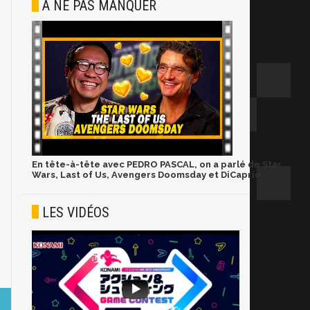
À NE PAS MANQUER
En tête-à-tête avec PEDRO PASCAL, on a parlé de Star
Wars, Last of Us, Avengers Doomsday et DiCaprio
LES VIDÉOS