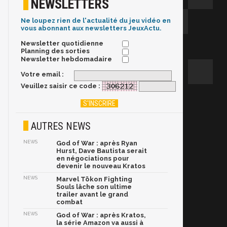
NEWSLETTERS
Ne loupez rien de l'actualité du jeu vidéo en
vous abonnant aux newsletters JeuxActu.
Newsletter quotidienne
Planning des sorties
Newsletter hebdomadaire
Votre email :
Veuillez saisir ce code :
AUTRES NEWS
NEWS
God of War : après Ryan
Hurst, Dave Bautista serait
en négociations pour
devenir le nouveau Kratos
NEWS
Marvel Tōkon Fighting
Souls lâche son ultime
trailer avant le grand
combat
NEWS
God of War : après Kratos,
la série Amazon va aussi à