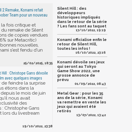
Silent Hill : des
ill 2 Remake, Konami refait
développeurs
loober Team pour un nouveau
historiques impliqués
dans le retour de la série
la fois critique et
? Les fans sont au taquet
 du remake de Silent
17/10/2022, 19:19
llions de copies vendues
6% sur Metacritic)
Konami officialise enfin le
retour de Silent Hill,
 bonnes nouvelles,
toutes les infos !
ami s'est fendu d'un
16/10/2022, 23:16
Konami dévoile ses jeux
25/02/2025, 18:35
qui seront au Tokyo
Game Show 2022, une
t Hill : Christope Gans dévoile
grosse annonce de
ilm avec quelques images
prévu
 de feindre la surprise
01/09/2022, 08:43
s étions dans la
depuis le mois de juin
Metal Gear : pour les 35
qu'il nous avait
ans de la série, Konami
va remettre en vente les
clusivité des
jeux qui avaient été
s : Christophe Gans
retirés
t lors du livestream
13/07/2022, 13:42
19/10/2022, 23:38