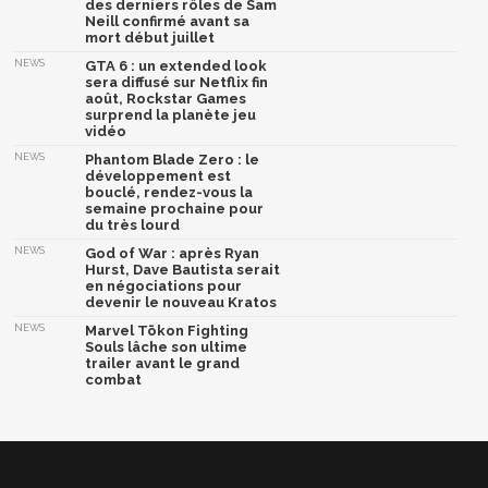
des derniers rôles de Sam
Neill confirmé avant sa
mort début juillet
NEWS
GTA 6 : un extended look
sera diffusé sur Netflix fin
août, Rockstar Games
surprend la planète jeu
vidéo
NEWS
Phantom Blade Zero : le
développement est
bouclé, rendez-vous la
semaine prochaine pour
du très lourd
NEWS
God of War : après Ryan
Hurst, Dave Bautista serait
en négociations pour
devenir le nouveau Kratos
NEWS
Marvel Tōkon Fighting
Souls lâche son ultime
trailer avant le grand
combat
Afficher la version classique de cette page