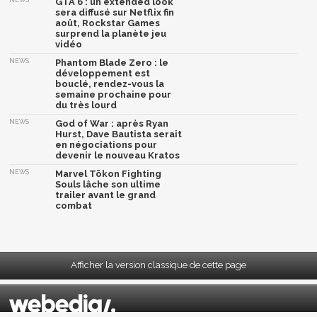
GTA 6 : un extended look
sera diffusé sur Netflix fin
août, Rockstar Games
surprend la planète jeu
vidéo
NEWS
Phantom Blade Zero : le
développement est
bouclé, rendez-vous la
semaine prochaine pour
du très lourd
NEWS
God of War : après Ryan
Hurst, Dave Bautista serait
en négociations pour
devenir le nouveau Kratos
NEWS
Marvel Tōkon Fighting
Souls lâche son ultime
trailer avant le grand
combat
Afficher la version classique de cette page