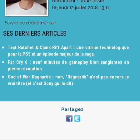
Rédacteur - Journaliste
le
jeudi 12 juillet 2018, 13:11
Suivre ce rédacteur sur
SES DERNIERS ARTICLES
Test Ratchet & Clank Rift Apart : une vitrine technologique
pour la PS5 et un épisode majeur de la saga
Far Cry 6 : neuf minutes de gameplay bien sanglantes en
pleine révolution
God of War Ragnarök : non, "Ragnarök" n'est pas encore le
vrai titre (et c'est Sony qui le dit)
Partagez