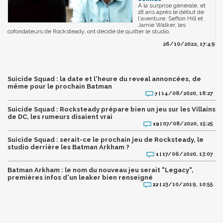
À la surprise générale, et
18 ans après le début de
l'aventure, Sefton Hill et
Jamie Walker, les
cofondateurs de Rocksteady, ont décidé de quitter le studio.
26/10/2022, 17:49
Suicide Squad : la date et l'heure du reveal annoncées, de
même pour le prochain Batman
14/08/2020, 18:27
7 |
Suicide Squad : Rocksteady prépare bien un jeu sur les Villains
de DC, les rumeurs disaient vrai
07/08/2020, 15:25
19 |
Suicide Squad : serait-ce le prochain jeu de Rocksteady, le
studio derrière les Batman Arkham ?
17/06/2020, 13:07
1 |
Batman Arkham : le nom du nouveau jeu serait "Legacy",
premières infos d'un leaker bien renseigné
23/10/2019, 10:55
22 |