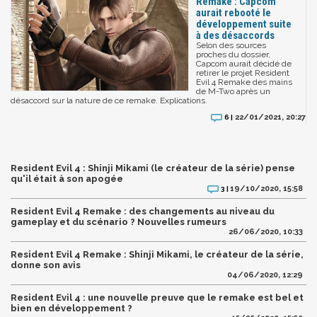
Remake : Capcom
aurait rebooté le
développement suite
à des désaccords
Selon des sources
proches du dossier,
Capcom aurait décidé de
retirer le projet Resident
Evil 4 Remake des mains
de M-Two après un
désaccord sur la nature de ce remake. Explications.
22/01/2021, 20:27
6 |
Resident Evil 4 : Shinji Mikami (le créateur de la série) pense
qu'il était à son apogée
19/10/2020, 15:58
3 |
Resident Evil 4 Remake : des changements au niveau du
gameplay et du scénario ? Nouvelles rumeurs
26/06/2020, 10:33
Resident Evil 4 Remake : Shinji Mikami, le créateur de la série,
donne son avis
04/06/2020, 12:29
Resident Evil 4 : une nouvelle preuve que le remake est bel et
bien en développement ?