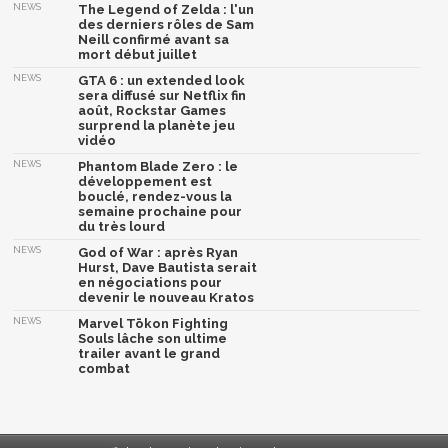
NEWS
The Legend of Zelda : l'un
des derniers rôles de Sam
Neill confirmé avant sa
mort début juillet
NEWS
GTA 6 : un extended look
sera diffusé sur Netflix fin
août, Rockstar Games
surprend la planète jeu
vidéo
NEWS
Phantom Blade Zero : le
développement est
bouclé, rendez-vous la
semaine prochaine pour
du très lourd
NEWS
God of War : après Ryan
Hurst, Dave Bautista serait
en négociations pour
devenir le nouveau Kratos
NEWS
Marvel Tōkon Fighting
Souls lâche son ultime
trailer avant le grand
combat