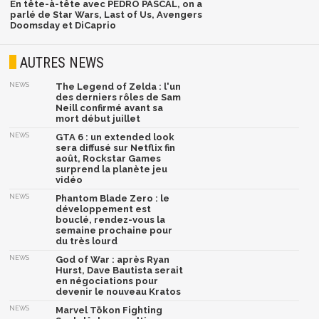
En tête-à-tête avec PEDRO PASCAL, on a
parlé de Star Wars, Last of Us, Avengers
Doomsday et DiCaprio
AUTRES NEWS
NEWS
The Legend of Zelda : l'un
des derniers rôles de Sam
Neill confirmé avant sa
mort début juillet
NEWS
GTA 6 : un extended look
sera diffusé sur Netflix fin
août, Rockstar Games
surprend la planète jeu
vidéo
NEWS
Phantom Blade Zero : le
développement est
bouclé, rendez-vous la
semaine prochaine pour
du très lourd
NEWS
God of War : après Ryan
Hurst, Dave Bautista serait
en négociations pour
devenir le nouveau Kratos
NEWS
Marvel Tōkon Fighting