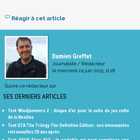
Réagir à cet article
Damien Greffet
Journaliste / Rédacteur
le
mercredi 24 juin 2015, 11:18
Suivre ce rédacteur sur
SES DERNIERS ARTICLES
Test Windjammers 2 : disque d'or pour la suite du jeu culte
de la NeoGeo
Test GTA The Trilogy The Definitive Edition : nos émouvantes
retrouvailles 20 ans après
Test ASUS Flow X13 : le portable qui peut remplacer une