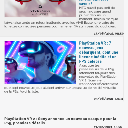
savoir !
HTC n’avait pas sorti de
gros hardware grand
public depuis un
moment, mais la marque
taïwanaise tente un retour inattendu avec les VIVE Eagle, une paire de
lunettes connectées pensées pour ramener l’IA au niveau du quotidien.
15/08/2025, 09:50
PlayStation VR : 7
nouveau jeux
débarquent, dont une
licence inédite et un
FPS célèbre
Alors que les
possesseurs de la PS5
attendent toujours des
nouvelles du PlayStation
VR 2, Sony vient
d'annoncer officiellement
que sept nouveaux jeux allaient arriver sur le casque de réalité virtuelle
de la PS4. Voici la liste.
03/06/2021, 19:31
PlayStation VR 2 : Sony annonce un nouveau casque pour la
PS5, premiers détails
23/02/2021, 15:56