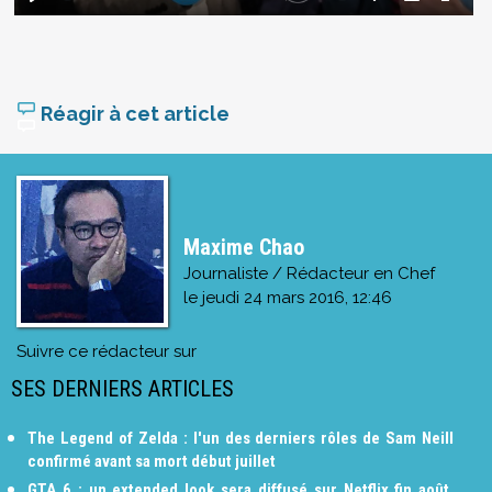
Réagir à cet article
Maxime Chao
Journaliste / Rédacteur en Chef
le
jeudi 24 mars 2016, 12:46
Suivre ce rédacteur sur
SES DERNIERS ARTICLES
The Legend of Zelda : l'un des derniers rôles de Sam Neill
confirmé avant sa mort début juillet
GTA 6 : un extended look sera diffusé sur Netflix fin août,