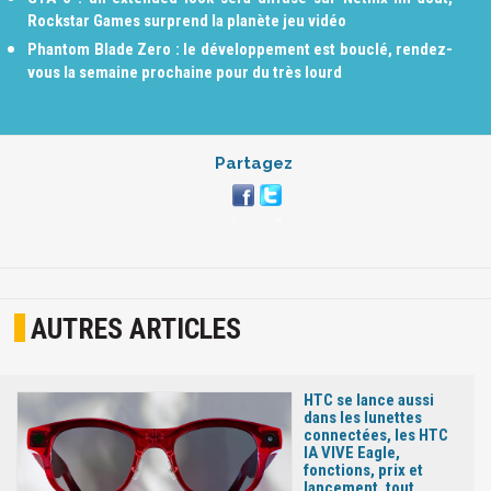
Rockstar Games surprend la planète jeu vidéo
Phantom Blade Zero : le développement est bouclé, rendez-
vous la semaine prochaine pour du très lourd
Partagez
AUTRES ARTICLES
HTC se lance aussi
dans les lunettes
connectées, les HTC
IA VIVE Eagle,
fonctions, prix et
lancement, tout