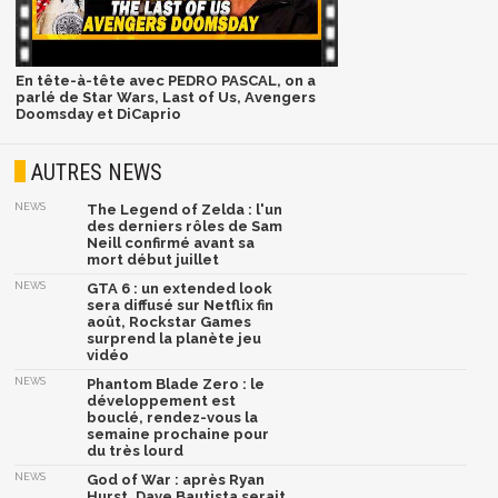
En tête-à-tête avec PEDRO PASCAL, on a
parlé de Star Wars, Last of Us, Avengers
Doomsday et DiCaprio
AUTRES NEWS
NEWS
The Legend of Zelda : l'un
des derniers rôles de Sam
Neill confirmé avant sa
mort début juillet
NEWS
GTA 6 : un extended look
sera diffusé sur Netflix fin
août, Rockstar Games
surprend la planète jeu
vidéo
NEWS
Phantom Blade Zero : le
développement est
bouclé, rendez-vous la
semaine prochaine pour
du très lourd
NEWS
God of War : après Ryan
Hurst, Dave Bautista serait