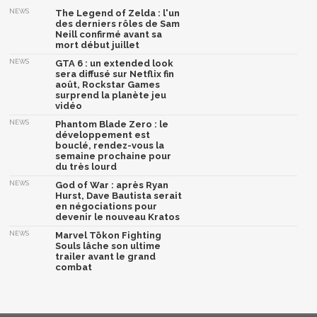
NEWS
The Legend of Zelda : l'un
des derniers rôles de Sam
Neill confirmé avant sa
mort début juillet
NEWS
GTA 6 : un extended look
sera diffusé sur Netflix fin
août, Rockstar Games
surprend la planète jeu
vidéo
NEWS
Phantom Blade Zero : le
développement est
bouclé, rendez-vous la
semaine prochaine pour
du très lourd
NEWS
God of War : après Ryan
Hurst, Dave Bautista serait
en négociations pour
devenir le nouveau Kratos
NEWS
Marvel Tōkon Fighting
Souls lâche son ultime
trailer avant le grand
combat