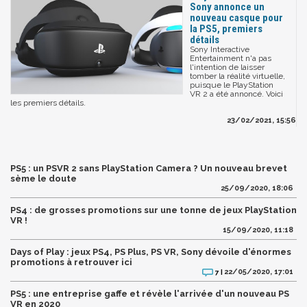
Sony annonce un
nouveau casque pour
la PS5, premiers
détails
Sony Interactive
Entertainment n'a pas
l'intention de laisser
tomber la réalité virtuelle,
puisque le PlayStation
VR 2 a été annoncé. Voici
les premiers détails.
23/02/2021, 15:56
PS5 : un PSVR 2 sans PlayStation Camera ? Un nouveau brevet
sème le doute
25/09/2020, 18:06
PS4 : de grosses promotions sur une tonne de jeux PlayStation
VR !
15/09/2020, 11:18
Days of Play : jeux PS4, PS Plus, PS VR, Sony dévoile d'énormes
promotions à retrouver ici
22/05/2020, 17:01
7 |
PS5 : une entreprise gaffe et révèle l'arrivée d'un nouveau PS
VR en 2020