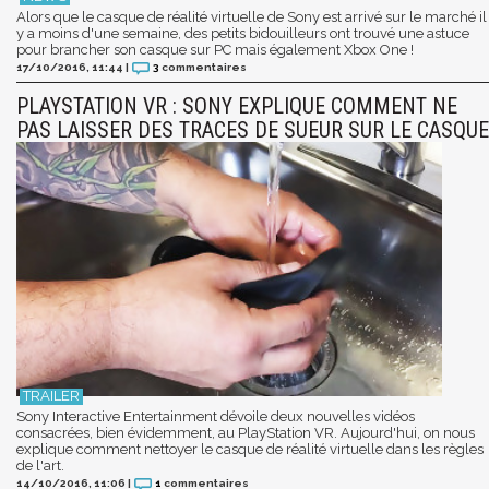
Alors que le casque de réalité virtuelle de Sony est arrivé sur le marché il
y a moins d'une semaine, des petits bidouilleurs ont trouvé une astuce
pour brancher son casque sur PC mais également Xbox One !
17/10/2016, 11:44
|
3
commentaires
PLAYSTATION VR : SONY EXPLIQUE COMMENT NE
PAS LAISSER DES TRACES DE SUEUR SUR LE CASQUE
Sony Interactive Entertainment dévoile deux nouvelles vidéos
consacrées, bien évidemment, au PlayStation VR. Aujourd'hui, on nous
explique comment nettoyer le casque de réalité virtuelle dans les règles
de l'art.
14/10/2016, 11:06
|
1
commentaires