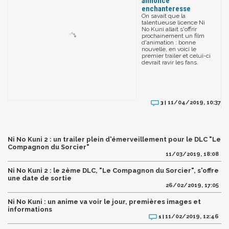
annonce
enchanteresse
On savait que la
talentueuse licence Ni
No Kuni allait s'offrir
prochainement un film
d'animation : bonne
nouvelle, en voici le
premier trailer et celui-ci
devrait ravir les fans.
11/04/2019, 10:37
3 |
Ni No Kuni 2 : un trailer plein d'émerveillement pour le DLC "Le
Compagnon du Sorcier"
11/03/2019, 18:08
Ni No Kuni 2 : le 2ème DLC, "Le Compagnon du Sorcier", s'offre
une date de sortie
26/02/2019, 17:05
Ni No Kuni : un anime va voir le jour, premières images et
informations
11/02/2019, 12:46
1 |