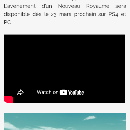
L'avènement d'un Nouveau Royaume sera
disponible dès le 23 mars prochain sur PS4 et
PC.