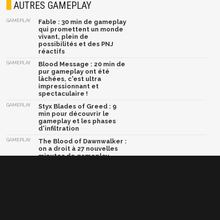
AUTRES GAMEPLAY
GAMEPLAY
Fable : 30 min de gameplay
qui promettent un monde
vivant, plein de
possibilités et des PNJ
réactifs
GAMEPLAY
Blood Message : 20 min de
pur gameplay ont été
lâchées, c'est ultra
impressionnant et
spectaculaire !
GAMEPLAY
Styx Blades of Greed : 9
min pour découvrir le
gameplay et les phases
d'infiltration
GAMEPLAY
The Blood of Dawnwalker :
on a droit à 27 nouvelles
minutes de gameplay
GAMEPLAY
Cronos The New Dawn : 10
min de gameplay pour
découvrir le Ground Zero
de la maladie