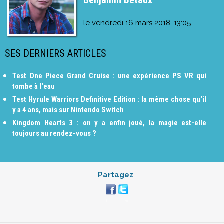
le
vendredi 16 mars 2018, 13:05
SES DERNIERS ARTICLES
Test One Piece Grand Cruise : une expérience PS VR qui
tombe à l'eau
Test Hyrule Warriors Definitive Edition : la même chose qu'il
y a 4 ans, mais sur Nintendo Switch
Kingdom Hearts 3 : on y a enfin joué, la magie est-elle
toujours au rendez-vous ?
Partagez