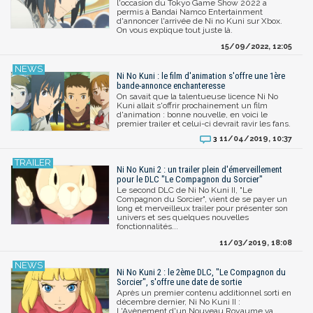
l'occasion du Tokyo Game Show 2022 a
permis à Bandai Namco Entertainment
d'annoncer l'arrivée de Ni no Kuni sur Xbox.
On vous explique tout juste là.
15/09/2022, 12:05
Ni No Kuni : le film d'animation s'offre une 1ère
bande-annonce enchanteresse
On savait que la talentueuse licence Ni No
Kuni allait s'offrir prochainement un film
d'animation : bonne nouvelle, en voici le
premier trailer et celui-ci devrait ravir les fans.
11/04/2019, 10:37
3
Ni No Kuni 2 : un trailer plein d'émerveillement
pour le DLC "Le Compagnon du Sorcier"
Le second DLC de Ni No Kuni II, "Le
Compagnon du Sorcier", vient de se payer un
long et merveilleux trailer pour présenter son
univers et ses quelques nouvelles
fonctionnalités...
11/03/2019, 18:08
Ni No Kuni 2 : le 2ème DLC, "Le Compagnon du
Sorcier", s'offre une date de sortie
Après un premier contenu additionnel sorti en
décembre dernier, Ni No Kuni II :
L'Avènement d'un Nouveau Royaume va