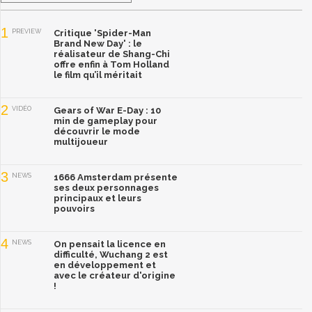
1
PREVIEW
Critique 'Spider-Man
Brand New Day' : le
réalisateur de Shang-Chi
offre enfin à Tom Holland
le film qu’il méritait
2
VIDÉO
Gears of War E-Day : 10
min de gameplay pour
découvrir le mode
multijoueur
3
NEWS
1666 Amsterdam présente
ses deux personnages
principaux et leurs
pouvoirs
4
NEWS
On pensait la licence en
difficulté, Wuchang 2 est
en développement et
avec le créateur d'origine
!