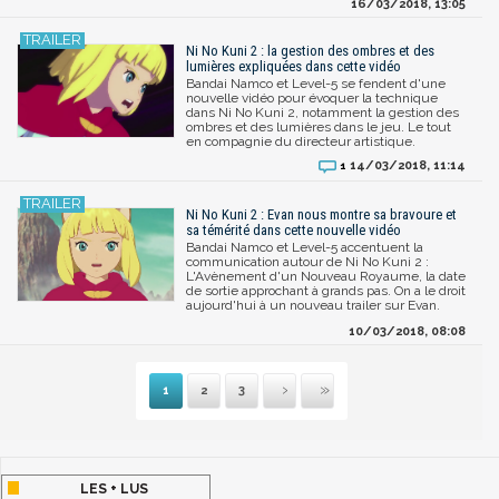
16/03/2018, 13:05
Ni No Kuni 2 : la gestion des ombres et des
lumières expliquées dans cette vidéo
Bandai Namco et Level-5 se fendent d'une
nouvelle vidéo pour évoquer la technique
dans Ni No Kuni 2, notamment la gestion des
ombres et des lumières dans le jeu. Le tout
en compagnie du directeur artistique.
14/03/2018, 11:14
1
Ni No Kuni 2 : Evan nous montre sa bravoure et
sa témérité dans cette nouvelle vidéo
Bandai Namco et Level-5 accentuent la
communication autour de Ni No Kuni 2 :
L'Avènement d'un Nouveau Royaume, la date
de sortie approchant à grands pas. On a le droit
aujourd'hui à un nouveau trailer sur Evan.
10/03/2018, 08:08
1
2
3
Suivante
Dernière
LES + LUS