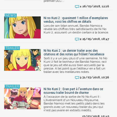
premier DLC...
26/07/2018, 12:16
1
Ni no Kuni 2 : quasiment 1 million d'exemplaires
vendus, voici les chiffres en détails
Lors de son bilan annuel, Bandai Namco a
révélé les chiffres très satisfaisants de Ni No
Kuni 2, assurant un destin certain à la licence.
25/05/2018, 18:47
2
Ni No Kuni 2 : un dernier trailer avec des
citations et des notes qui frôlent l'excellence
Sorti il y a un peu plus d'une semaine, Ni No
Kuni 2 fait le bonheur de Bandai Namco, ravi
que le jeu ait été aussi bien accueilli par la
presse. A tel point que l'éditeur en a fait un
trailer avec les meilleures notes.
31/03/2018, 10:36
3
Ni No Kuni 2 : Evan part à l'aventure dans ce
nouveau trailer bourré de charme
À l'occasion de la sortie de Ni No Kuni II :
L'Avènement d'un Nouveau Royaume,
Bandai Namco met les petits plats dans les
grands avec un nouveau trailer du jeu qui
n'est pas avare en extraits inédits.
23/03/2018, 10:40