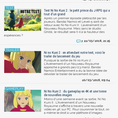
Test Ni No Kuni 2 : le petit prince du J-RPG qui a
tout d’un grand
Après un premier épisode plébiscité par les
joueurs, Bandai Namco et Level-5 sont de
retour avec Ni No Kuni II : L’avènement d’un
Nouveau Royaume. Mais sans le studio
Ghibli, le résultat sera-t-il à la hauteur des
espérances ?
22/03/2018, 21:25
7
Ni no Kuni 2 : en attendant notre test, voici le
trailer de lancement du jeu
Puisque la sortie de Ni no Kuni 2 :
L'Avènement d'un Nouveau Royaume
approche à grands pas (23 mars), Bandai
Namco Entertainment a eu la bonne idée de
dévoiler le trailer de lancement du jeu.
20/03/2018, 09:04
Ni No Kuni 2 : du gameplay en 4K et une tonne
de nouvelles images
Moins d'une semaine avant sa sortie, Ni No
Kuni II : L'Avènement d'un Nouveau
Royaume s'affiche à travers une nouvelle
vidéo en 4K sur PC. Pour couronner le tout, on
a même le droit à une pléthore d'images.