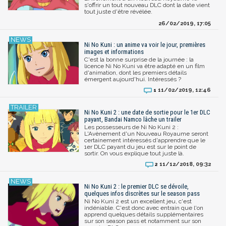
s'offrir un tout nouveau DLC dont la date vient
tout juste d'être révélée.
26/02/2019, 17:05
Ni No Kuni : un anime va voir le jour, premières
images et informations
C'est la bonne surprise de la journée : la
licence Ni No Kuni va être adapté en un film
d'animation, dont les premiers détails
émergent aujourd'hui. Intéressés ?
11/02/2019, 12:46
1
Ni No Kuni 2 : une date de sortie pour le 1er DLC
payant, Bandai Namco lâche un trailer
Les possesseurs de Ni No Kuni 2 :
L'Avènement d'un Nouveau Royaume seront
certainement intéressés d'apprendre que le
1er DLC payant du jeu est sur le point de
sortir. On vous explique tout juste là.
11/12/2018, 09:32
2
Ni No Kuni 2 : le premier DLC se dévoile,
quelques infos discrètes sur le season pass
Ni No Kuni 2 est un excellent jeu, c'est
indéniable. C'est donc avec entrain que l'on
apprend quelques détails supplémentaires
sur son season pass et notamment sur son