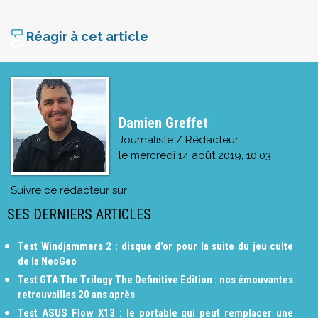
Réagir à cet article
Damien Greffet
Journaliste / Rédacteur
le
mercredi 14 août 2019, 10:03
Suivre ce rédacteur sur
SES DERNIERS ARTICLES
Test Windjammers 2 : disque d'or pour la suite du jeu culte
de la NeoGeo
Test GTA The Trilogy The Definitive Edition : nos émouvantes
retrouvailles 20 ans après
Test ASUS Flow X13 : le portable qui peut remplacer une