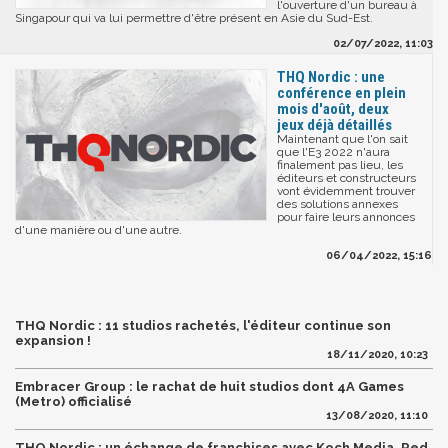
l'ouverture d'un bureau à
Singapour qui va lui permettre d'être présent en Asie du Sud-Est.
02/07/2022, 11:03
THQ Nordic : une
conférence en plein
mois d'août, deux
jeux déjà détaillés
Maintenant que l'on sait
que l'E3 2022 n'aura
finalement pas lieu, les
éditeurs et constructeurs
vont évidemment trouver
des solutions annexes
pour faire leurs annonces
d'une manière ou d'une autre.
06/04/2022, 15:16
THQ Nordic : 11 studios rachetés, l'éditeur continue son
expansion !
18/11/2020, 10:23
Embracer Group : le rachat de huit studios dont 4A Games
(Metro) officialisé
13/08/2020, 11:10
THQ Nordic : un échange de franchises avec Koch Media, Red