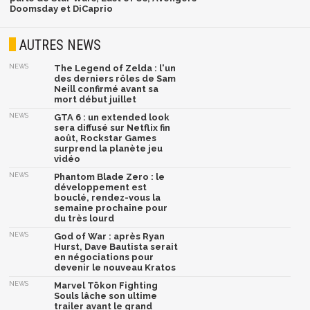
Doomsday et DiCaprio
AUTRES NEWS
NEWS
The Legend of Zelda : l'un
des derniers rôles de Sam
Neill confirmé avant sa
mort début juillet
NEWS
GTA 6 : un extended look
sera diffusé sur Netflix fin
août, Rockstar Games
surprend la planète jeu
vidéo
NEWS
Phantom Blade Zero : le
développement est
bouclé, rendez-vous la
semaine prochaine pour
du très lourd
NEWS
God of War : après Ryan
Hurst, Dave Bautista serait
en négociations pour
devenir le nouveau Kratos
NEWS
Marvel Tōkon Fighting
Souls lâche son ultime
trailer avant le grand