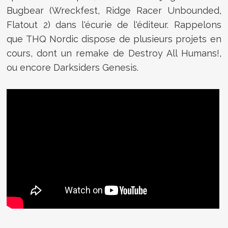
Bugbear (Wreckfest, Ridge Racer Unbounded,
Flatout 2) dans l'écurie de l'éditeur. Rappelons
que THQ Nordic dispose de plusieurs projets en
cours, dont un remake de Destroy All Humans!,
ou encore Darksiders Genesis.