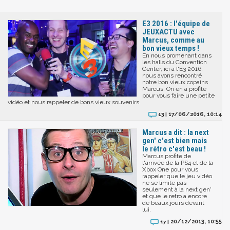
E3 2016 : l'équipe de
JEUXACTU avec
Marcus, comme au
bon vieux temps !
En nous promenant dans
les halls du Convention
Center, ici à l'E3 2016,
nous avons rencontré
notre bon vieux copains
Marcus. On en a profité
pour vous faire une petite
vidéo et nous rappeler de bons vieux souvenirs.
17/06/2016, 10:14
13 |
Marcus a dit : la next
gen' c'est bien mais
le rétro c'est beau !
Marcus profite de
l'arrivée de la PS4 et de la
Xbox One pour vous
rappeler que le jeu vidéo
ne se limite pas
seulement à la next gen'
et que le retro a encore
de beaux jours devant
lui.
20/12/2013, 10:55
17 |