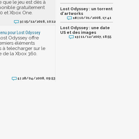
 que le jeu est dès à
ponible gratuitement
Lost Odyssey : un torrent
0 et Xbox One.
d'artworks
10/01/2008, 17:41
18 |
15/12/2016, 10:12
3 |
Lost Odyssey : une date
tenu pour Lost Odyssey
US et des images
11/12/2007, 18:55
ost Odyssey offre
13 |
remiers éléments
 à telecharger sur le
 de la Xbox 360.
28/04/2008, 09:53
5 |