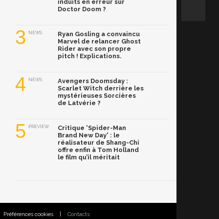
induits en erreur sur
Doctor Doom ?
3
NEWS
Ryan Gosling a convaincu
Marvel de relancer Ghost
Rider avec son propre
pitch ! Explications.
4
NEWS
Avengers Doomsday :
Scarlet Witch derrière les
mystérieuses Sorcières
de Latvérie ?
5
PREVIEW
Critique 'Spider-Man
Brand New Day' : le
réalisateur de Shang-Chi
offre enfin à Tom Holland
le film qu’il méritait
Préférences cookies
|
Contacts