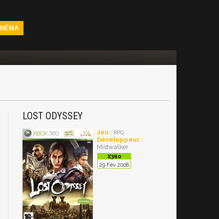
INÉMA
LOST ODYSSEY
Jeu :
RPG
Développeur :
Mistwalker
29 Fév 2008