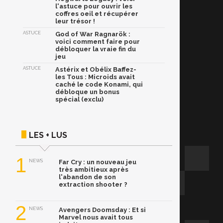
l'astuce pour ouvrir les
coffres oeil et récupérer
leur trésor !
ASTUCE
God of War Ragnarök :
voici comment faire pour
débloquer la vraie fin du
jeu
ASTUCE
Astérix et Obélix Baffez-
les Tous : Microids avait
caché le code Konami, qui
débloque un bonus
spécial (exclu)
LES + LUS
1
NEWS
Far Cry : un nouveau jeu
très ambitieux après
l'abandon de son
extraction shooter ?
2
NEWS
Avengers Doomsday : Et si
Marvel nous avait tous