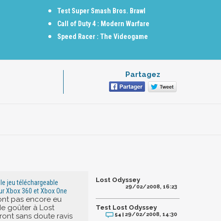
Test Super Smash Bros. Brawl
Call of Duty 4 : Modern Warfare
Speed Racer : The Videogame
Partagez
Lost Odyssey
 le jeu téléchargeable
29/02/2008, 16:23
ur Xbox 360 et Xbox One
ont pas encore eu
de goûter à Lost
Test Lost Odyssey
29/02/2008, 14:30
ront sans doute ravis
54 |