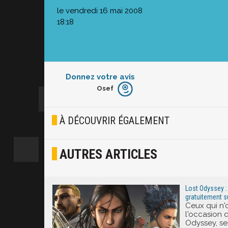
le vendredi 16 mai 2008
18:18
Donnez votre avis
Osef
Furieux
Blasé
À DÉCOUVRIR ÉGALEMENT
Osef
AUTRES ARTICLES
Joyeux
Excité
Lost Odyssey :
gratuitement s
Ceux qui n'
l'occasion 
Odyssey, se