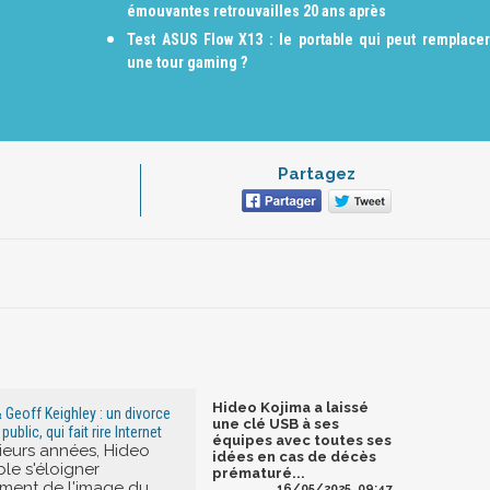
émouvantes retrouvailles 20 ans après
Test ASUS Flow X13 : le portable qui peut remplacer
une tour gaming ?
Partagez
Hideo Kojima a laissé
 Geoff Keighley : un divorce
une clé USB à ses
lic, qui fait rire Internet
équipes avec toutes ses
ieurs années, Hideo
idées en cas de décès
le s'éloigner
prématuré...
ment de l'image du
16/05/2025, 09:47