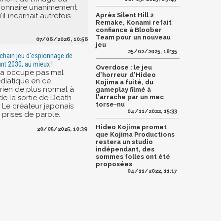
sionnaire unanimement
il incarnait autrefois.
Après Silent Hill 2
Remake, Konami refait
confiance à Bloober
Team pour un nouveau
07/06/2026, 10:56
jeu
25/02/2025, 18:35
rochain jeu d'espionnage de
nt 2030, au mieux !
Overdose : le jeu
ma occupe pas mal
d'horreur d'Hideo
diatique en ce
Kojima a fuité, du
rien de plus normal à
gameplay filmé à
de la sortie de Death
l'arrache par un mec
torse-nu
. Le créateur japonais
04/11/2022, 15:33
s prises de parole.
Hideo Kojima promet
20/05/2025, 10:39
que Kojima Productions
restera un studio
indépendant, des
sommes folles ont été
proposées
04/11/2022, 11:17