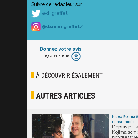
Suivre ce rédacteur sur
@d_greffet
@damiengreffet/
Donnez votre avis
67%
Furieux
Furieux
Blasé
À DÉCOUVRIR ÉGALEMENT
Osef
AUTRES ARTICLES
Joyeux
Excité
Hideo Kojima &
consommé en pub
Depuis plus
Kojima semb
progressive