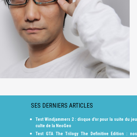
SES DERNIERS ARTICLES
Test Windjammers 2 : disque d'or pour la suite du jeu
culte de la NeoGeo
Test GTA The Trilogy The Definitive Edition : nos