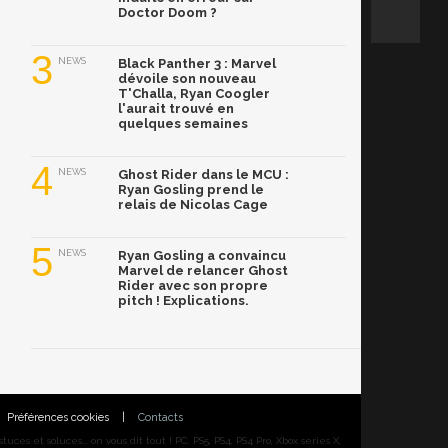
Doctor Doom ?
3
NEWS
Black Panther 3 : Marvel
dévoile son nouveau
T'Challa, Ryan Coogler
l'aurait trouvé en
quelques semaines
4
NEWS
Ghost Rider dans le MCU :
Ryan Gosling prend le
relais de Nicolas Cage
5
NEWS
Ryan Gosling a convaincu
Marvel de relancer Ghost
Rider avec son propre
pitch ! Explications.
Préférences cookies
|
Contacts
ces et soluces... on vous dit tout ! PC, PS5, PS4, PS4 Pro, Xbox series X,