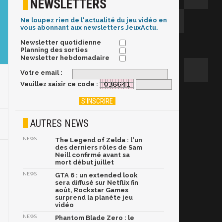
NEWSLETTERS
Ne loupez rien de l'actualité du jeu vidéo en
vous abonnant aux newsletters JeuxActu.
Newsletter quotidienne
Planning des sorties
Newsletter hebdomadaire
Votre email :
Veuillez saisir ce code :
AUTRES NEWS
NEWS
The Legend of Zelda : l'un
des derniers rôles de Sam
Neill confirmé avant sa
mort début juillet
NEWS
GTA 6 : un extended look
sera diffusé sur Netflix fin
août, Rockstar Games
surprend la planète jeu
vidéo
NEWS
Phantom Blade Zero : le