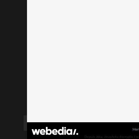
Men
Depuis 2004, JeuxActu décrypte l'actu