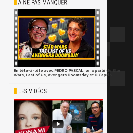
À NE PAS MANQUER
En tête-à-tête avec PEDRO PASCAL, on a parlé de Star
Wars, Last of Us, Avengers Doomsday et DiCaprio
LES VIDÉOS