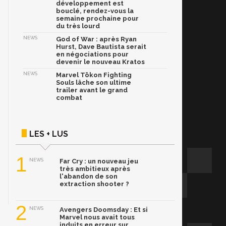
développement est
bouclé, rendez-vous la
semaine prochaine pour
du très lourd
NEWS
God of War : après Ryan
Hurst, Dave Bautista serait
en négociations pour
devenir le nouveau Kratos
NEWS
Marvel Tōkon Fighting
Souls lâche son ultime
trailer avant le grand
combat
LES + LUS
1
NEWS
Far Cry : un nouveau jeu
très ambitieux après
l'abandon de son
extraction shooter ?
2
NEWS
Avengers Doomsday : Et si
Marvel nous avait tous
induits en erreur sur