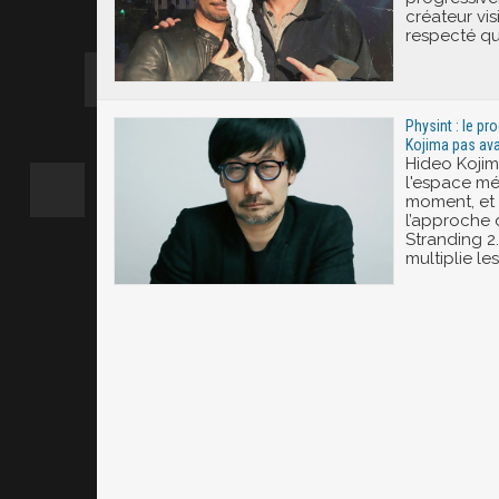
créateur vi
respecté qu'
Physint : le p
Kojima pas ava
Hideo Koji
l'espace mé
moment, et 
l’approche 
Stranding 2
multiplie le