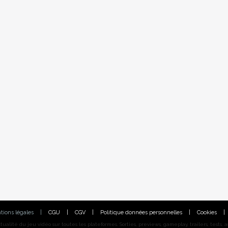
tions légales
|
CGU
|
CGV
|
Politique données personnelles
|
Cookies
|
alité du jeu vidéo sur toutes les plateformes. Sorties, previews, gameplay, trailers, tests, astu