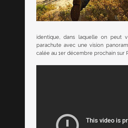
identique, dans laquelle on peut 
parachute avec une vision panorami
calée au 1er décembre prochain sur 