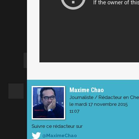
Maxime Chao
Journaliste / Rédacteur en Che
le mardi 17 novembre 2015
11:07
Suivre ce rédacteur sur
@MaximeChao