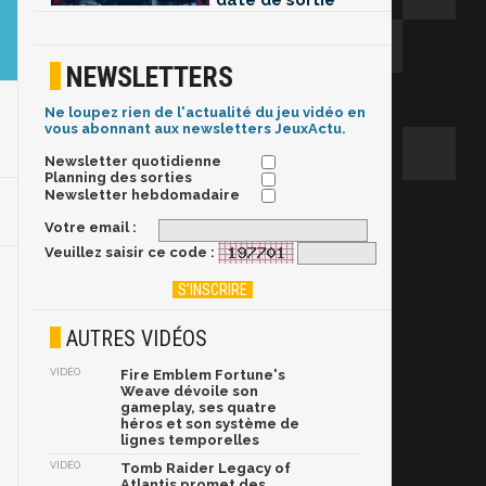
date de sortie
NEWSLETTERS
Ne loupez rien de l'actualité du jeu vidéo en
vous abonnant aux newsletters JeuxActu.
Newsletter quotidienne
Planning des sorties
Newsletter hebdomadaire
Votre email :
Veuillez saisir ce code :
AUTRES VIDÉOS
VIDÉO
Fire Emblem Fortune's
Weave dévoile son
gameplay, ses quatre
héros et son système de
lignes temporelles
VIDÉO
Tomb Raider Legacy of
Atlantis promet des