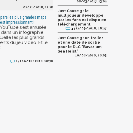
08/03/2017, 13:02
02/11/2018, 11:28
Just Cause 3 : le
multijoueur développé
pare les plus grandes maps
par les fans est dispo en
'est impressionnant !
téléchargement !
 YouTube s'est amusée
12/09/2016, 16:27
4 |
 dans un infographie
suelle les plus grands
Just Cause 3 : un trailer
nts du jeu vidéo. Et le
et une date de sortie
pour le DLC "Bavarium
..
Sea Heist"
10/08/2016, 16:03
16/10/2018, 18:38
14 |