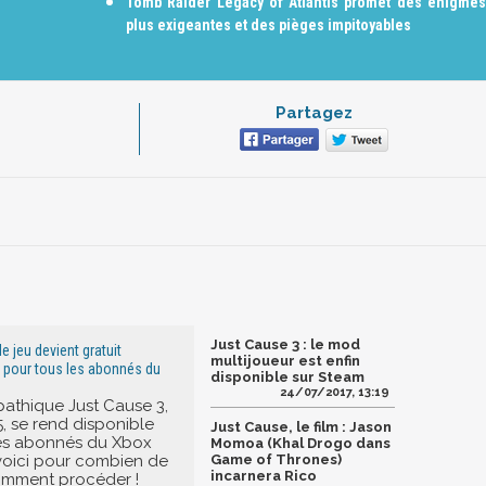
Tomb Raider Legacy of Atlantis promet des énigmes
plus exigeantes et des pièges impitoyables
Partagez
Just Cause 3 : le mod
le jeu devient gratuit
multijoueur est enfin
 pour tous les abonnés du
disponible sur Steam
24/07/2017, 13:19
pathique Just Cause 3,
5, se rend disponible
Just Cause, le film : Jason
les abonnés du Xbox
Momoa (Khal Drogo dans
 voici pour combien de
Game of Thrones)
incarnera Rico
omment procéder !