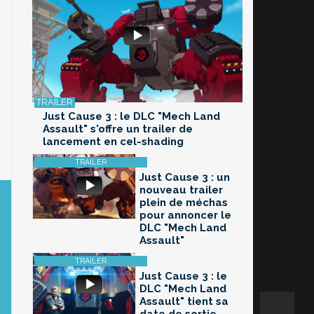
Just Cause 3 : le DLC "Mech Land
Assault" s'offre un trailer de
lancement en cel-shading
Just Cause 3 : un
nouveau trailer
plein de méchas
pour annoncer le
DLC "Mech Land
Assault"
Just Cause 3 : le
DLC "Mech Land
Assault" tient sa