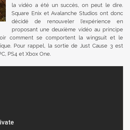
la vidéo a été un succès, on peut le dire.
Square Enix et Avalanche Studios ont donc
décidé de renouveler l'expérience en
proposant une deuxième vidéo au principe
voir comment se comportent la wingsuit et le
que. Pour rappel, la sortie de Just Cause 3 est
PC, PS4 et Xbox One.