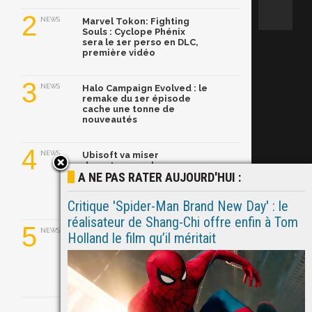
2
NEWS
Marvel Tokon: Fighting
Souls : Cyclope Phénix
sera le 1er perso en DLC,
première vidéo
3
NEWS
Halo Campaign Evolved : le
remake du 1er épisode
cache une tonne de
nouveautés
4
NEWS
Ubisoft va miser
davantage sur les
A NE PAS RATER AUJOURD'HUI :
remakes, jugés plus
rentables que les
nouveaux jeux
Critique 'Spider-Man Brand New Day' : le
réalisateur de Shang-Chi offre enfin à Tom
5
NEWS
Mauvaise nouvelle pour
Holland le film qu’il méritait
les fans de Tomb Raider,
l'épisode "Catalyst" est
repoussé à 2028 !