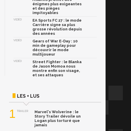
énigmes plus exigeantes
et des pièges
impitoyables
VIDÉO
EA Sports FC 27 : le mode
Carrière signe sa plus
grosse révolution depuis
des années
VIDÉO
Gears of War E-Day : 10
min de gameplay pour
découvrir le mode
multijoueur
VIDÉO
Street Fighter : le Blanka
de Jason Momoa nous
montre enfin son visage,
et ses attaques
LES + LUS
1
TRAILER
Marvel's Wolverine : le
Story Trailer dévoile un
Logan plus torturé que
jamais