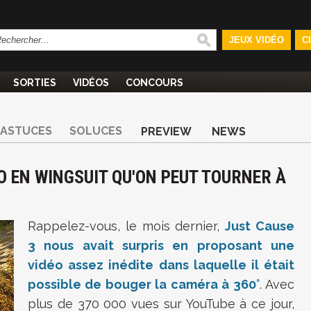
JEUX VIDÉO
C
SORTIES
VIDÉOS
CONCOURS
ASTUCES
SOLUCES
PREVIEW
NEWS
ÉO EN WINGSUIT QU'ON PEUT TOURNER À
Rappelez-vous, le mois dernier,
Just Cause
3 nous avait surpris en proposant une
vidéo assez inédite dans laquelle il était
possible de bouger la caméra à 360°
. Avec
plus de 370 000 vues sur YouTube à ce jour,