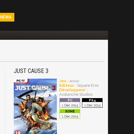
INÉMA
JUST CAUSE 3
Jeu :
Action
Editeur :
Square Enix
Développeur :
Avalanche Studios
1 Déc 2015
1 Déc 2015
1 Déc 2015