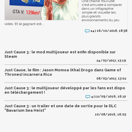
Une chaîne YouTube
s'est amusée à comparer
dans un infographie
simple et visuelle les
plus grands
environnements du jeu
vidéo. Et le gagnant est...
16/10/2018, 18:38
14 |
Just Cause 3 : le mod multijoueur est enfin disponible sur
Steam
24/07/2017, 13:19
Just Cause, le film : Jason Momoa (Khal Drogo dans Game of
Thrones) incarnera Rico
08/03/2017, 13:02
Just Cause 3 : le multijoueur développé par les fans est dispo
en téléchargement !
12/09/2016, 16:27
4 |
Just Cause 3 : un trailer et une date de sortie pour le DLC
"Bavarium Sea Heist"
10/08/2016, 16:03