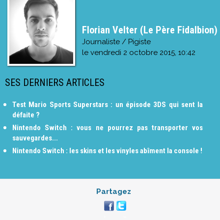
Florian Velter (Le Père Fidalbion)
Journaliste / Pigiste
le
vendredi 2 octobre 2015, 10:42
SES DERNIERS ARTICLES
Test Mario Sports Superstars : un épisode 3DS qui sent la
défaite ?
Nintendo Switch : vous ne pourrez pas transporter vos
sauvegardes...
Nintendo Switch : les skins et les vinyles abîment la console !
Partagez