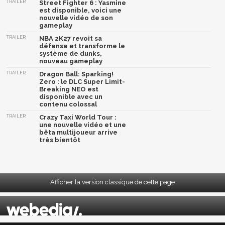
TRAILER
Street Fighter 6 : Yasmine
est disponible, voici une
nouvelle vidéo de son
gameplay
TRAILER
NBA 2K27 revoit sa
défense et transforme le
système de dunks,
nouveau gameplay
TRAILER
Dragon Ball: Sparking!
Zero : le DLC Super Limit-
Breaking NEO est
disponible avec un
contenu colossal
TRAILER
Crazy Taxi World Tour :
une nouvelle vidéo et une
bêta multijoueur arrive
très bientôt
Afficher la version classique de cette page