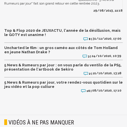
Rumeurs par jour" fait son grand retour en cette rentrée 2023.
29/08/2023, 22:18
Top & Flop 2020 de JEUXACTU, l'année de la désillusion, mais
le GOTY est unanime !
31/12/2020, 17:00
8 |
Uncharted le film : un gros caméo aux côtés de Tom Holland
en jeune Nathan Drake ?
24/10/2020, 10:39
3 |
5 News & Rumeurs par jour : on vous parle du ventilo de la PS5,
présentation de l'artbook de Sekiro
21/10/2020, 13:28
2 |
5 News & Rumeurs par jour, votre rendez-vous quotidien sur le
jeu vidéo et la pop culture
08/10/2020, 17:10
16 |
VIDÉOS À NE PAS MANQUER