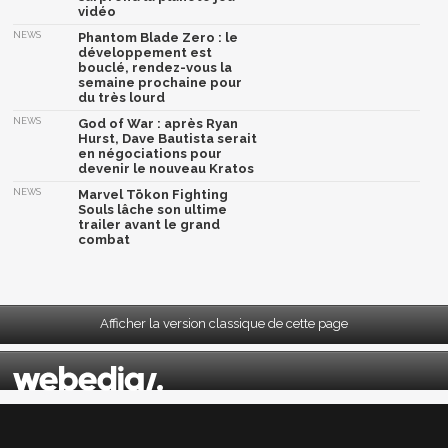
vidéo
NEWS
Phantom Blade Zero : le
développement est
bouclé, rendez-vous la
semaine prochaine pour
du très lourd
NEWS
God of War : après Ryan
Hurst, Dave Bautista serait
en négociations pour
devenir le nouveau Kratos
NEWS
Marvel Tōkon Fighting
Souls lâche son ultime
trailer avant le grand
combat
Afficher la version classique de cette page
Mentions légales
|
CGU
|
CGV
|
Politique données personnelles
|
Cookies
|
Préférences cookies
|
Contacts