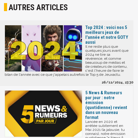
AUTRES ARTICLES
Top 2024 : voici nos 5
meilleurs jeux de
l'année et notre GOTY
aussi
Il ne reste plus que
quelques jours avant que
2024 ne tire sa
révérence, et comme
beaucoup de médias et
de créateurs de contenu,
c'est l'heure de faire le
bilan de l'année avec ce que j'appelais autrefois le Top 5 de Jeuxactu.
26/12/2024, 23:30
5 News & Rumeurs
par jour : notre
émission
(quotidienne) revient
dans un nouveau
format
Lancée en 2020 et
arrêtée subitement en
Mai 2021 (la jalousie, tu
connais), notre émission
quotidienne "5 News &