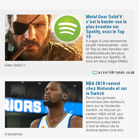
Metal Gear Solid V :
c'est la bande-son la
plus écoutée sur
Spotify, voici le Top
10
Il s'agit d'une recherche
plutôt intéressante : voici
le Top 10 des bandes-son
vidéoludiques les plus
écoutées sur Spotify. Et
tout en haut siège Metal
Gear Solid V...
10/08/2020, 12:25
2 |
NBA 2K18 revient
chez Nintendo et sur
la Switch
Parmi les grosses
annonces des éditeurs
tiers sur la Nintendo
Switch, on trouve un
certain NBA 2K18, qui
n'avait pas du tout été
annoncé jusqu'alors.
C'est le retour de la
licence après cinq ans
d'absence.