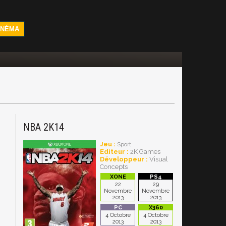
INÉMA
NBA 2K14
Jeu :
Sport
Editeur :
2K Games
Développeur :
Visual
Concepts
22
29
Novembre
Novembre
2013
2013
4 Octobre
4 Octobre
2013
2013