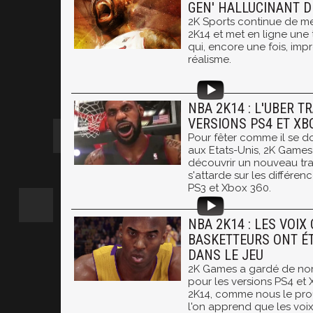
GEN' HALLUCINANT D
2K Sports continue de me
2K14 et met en ligne une
qui, encore une fois, imp
réalisme.
NBA 2K14 : L'UBER T
VERSIONS PS4 ET XB
Pour fêter comme il se doi
aux Etats-Unis, 2K Games 
découvrir un nouveau trai
s'attarde sur les différen
PS3 et Xbox 360.
NBA 2K14 : LES VOIX
BASKETTEURS ONT ÉT
DANS LE JEU
2K Games a gardé de nom
pour les versions PS4 e
2K14, comme nous le pro
l'on apprend que les voix 