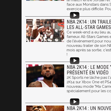
le match entre Jordan et
face aux Monstars dans 
exercice plus difficile. Pou
NBA 2K14 : UN TRAIL
LES ALL-STAR GAMES
Ce week-end a eu lieu au
fameux All-Stars Games e
de l'événement pour nou
nouveau trailer de son NB
mois après sa sortie, c'es
!
NBA 2K14 : LE MODE 
PRÉSENTÉ EN VIDÉO
2K Sports ne lâche pas l'
2K14 sur Xbox One et PS4,
nouveau mode "Ma Carri
spécialement pour les c
NBA 2K14 : UN NOUV