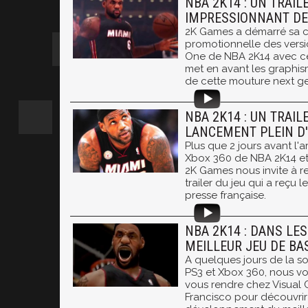
NBA 2K14 : UN TRAIL
IMPRESSIONNANT DE 
2K Games a démarré sa
promotionnelle des vers
One de NBA 2K14 avec ce 
met en avant les graphi
de cette mouture next ge
NBA 2K14 : UN TRAIL
LANCEMENT PLEIN D'
Plus que 2 jours avant l'a
Xbox 360 de NBA 2K14 et
2K Games nous invite à re
trailer du jeu qui a reçu 
presse française.
NBA 2K14 : DANS LE
MEILLEUR JEU DE BA
A quelques jours de la so
PS3 et Xbox 360, nous v
vous rendre chez Visual
Francisco pour découvrir