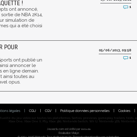
QUETTE !
1
epts ont annoncé,
sortie de NBA 2K14,
ur simulation de
mes qui a été choisi
ER POUR
05/06/2013, 09:58
1
Sports ont publié un
ainsi annoncer le
is en ligne demain.
t ainsi toutes au
vel opus.
tions légales
|
CGU
|
CGV
|
Politique données personnelles
|
Cookies
|
alité du jeu vidéo sur toutes les plateformes. Sorties, previews, gameplay, trailers, tests, astu
Xbox One, Xbox One X, PS3, Xbox 360, Nintendo Switch, Wii U, Nintendo 3DS, Nintendo 2
Jeuxactu.com est édité par
Webedia
Réalisation Vitalyn