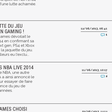
d'une lutte acharnée.
TTE DU JEU
12/06/2013, 06:41
EN GAMING !
1
Games dévoilait le
14 en confirmant sa
ext gen, PS4 et Xbox
 la jaquette du jeu.
eurs eu l'exclu...
S NBA LIVE 2014
11/06/2013, 10:17
le NBA, une autre
2
 EA a ainsi annoncé le
ur essayer de faire
rence du jeu de
années.
JAMES CHOISI
07/06/2013, 12:12