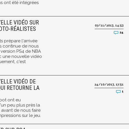
s ont été intégrées
VELLE VIDÉO SUR
07/11/2013, 14:53
OTO-RÉALISTES
24
s prépare l'arrivée
s continue de nous
a version PS4 de NBA
c une nouvelle vidéo
ement, c'est
VELLE VIDÉO DE
24/10/2013, 17:51
UI RETOURNE LA
1
pot ont eu
'un peu plus près la
 avant de nous faire
pressions sur le jeu.