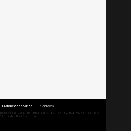
Préférences cookies
|
Contacts
ces et soluces... on vous dit tout ! PC, PS5, PS4, PS4 Pro, Xbox series X,
DS, Stadia, Xbox Game Pass...