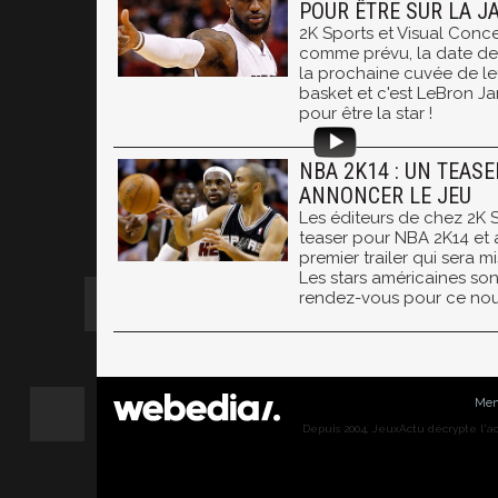
POUR ÊTRE SUR LA JA
2K Sports et Visual Conc
comme prévu, la date de 
la prochaine cuvée de le
basket et c'est LeBron Ja
pour être la star !
NBA 2K14 : UN TEAS
ANNONCER LE JEU
Les éditeurs de chez 2K 
teaser pour NBA 2K14 et 
premier trailer qui sera m
Les stars américaines son
rendez-vous pour ce nou
Men
Depuis 2004, JeuxActu décrypte l'actu