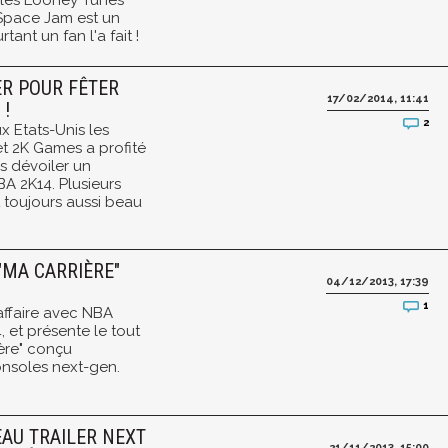
 les Looney Tunes
Space Jam est un
rtant un fan l'a fait !
ER POUR FÊTER
17/02/2014, 11:41
 !
2
x Etats-Unis les
t 2K Games a profité
s dévoiler un
A 2K14. Plusieurs
t toujours aussi beau
"MA CARRIÈRE"
04/12/2013, 17:39
1
affaire avec NBA
 et présente le tout
ère" conçu
onsoles next-gen.
EAU TRAILER NEXT
21/11/2013, 15:00