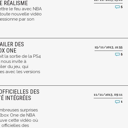
E RÉALISME
5
ttre le feu avec NBA
 toute nouvelle vidéo
ressionne par son
RAILER DES
15/11/2013, 21:55
OX ONE
5
t la sortie de la PS4
nous invite à
ler du jeu, qui
ces avec les versions
 OFFICIELLES DES
11/11/2013, 09:11
É INTÉGRÉES
1
breuses surprises
t Xbox One de NBA
uve cette vidéo où
officielles des