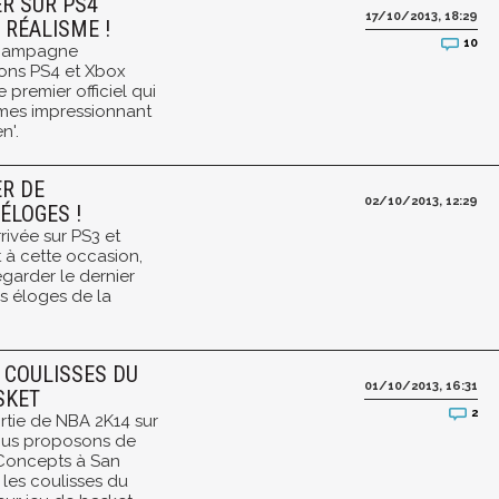
ER SUR PS4
17/10/2013, 18:29
RÉALISME !
10
 campagne
ions PS4 et Xbox
premier officiel qui
smes impressionnant
n'.
ER DE
02/10/2013, 12:29
ÉLOGES !
rrivée sur PS3 et
 à cette occasion,
garder le dernier
les éloges de la
S COULISSES DU
01/10/2013, 16:31
SKET
2
rtie de NBA 2K14 sur
ous proposons de
 Concepts à San
 les coulisses du