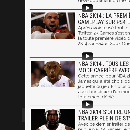
développement du meille
NBA 2K14 : LA PREMI
GAMEPLAY SUR PS4 
Après avoir teasé tout l
Twitter, 2K Games s'est e
la toute première vidéo
2K14 sur PS4 et Xbox One
NBA 2K14 : TOUS LES
MODE CARRIÈRE AVE
Cette année, pour NBA 2K
James qui a été choisi pou
jaquette du jeu. En plus de
aussi bénéficier d'un mode
totalement dédié.
NBA 2K14 S'OFFRE U
TRAILER PLEIN DE ST
Avec ce dernier trailer d
publié par 2K Games, le