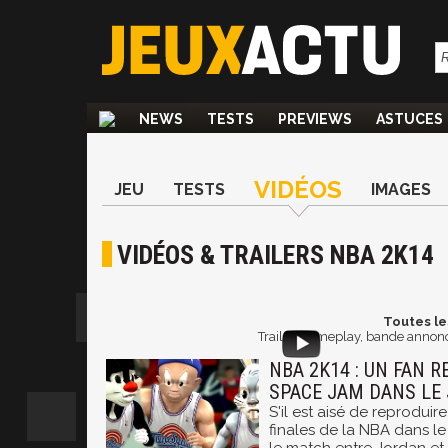
NEWS
TESTS
PREVIEWS
ASTUCES
VIDÉOS
JEU
TESTS
IMAGES
VIDÉOS & TRAILERS NBA 2K14
Toutes le
Trailer, gameplay, bande annonc
NBA 2K14 : UN FAN R
SPACE JAM DANS LE 
S'il est aisé de reproduire
finales de la NBA dans le