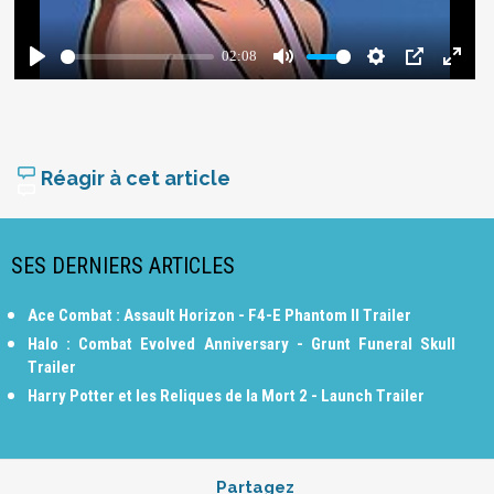
Réagir à cet article
SES DERNIERS ARTICLES
Ace Combat : Assault Horizon - F4-E Phantom II Trailer
Halo : Combat Evolved Anniversary - Grunt Funeral Skull
Trailer
Harry Potter et les Reliques de la Mort 2 - Launch Trailer
Partagez