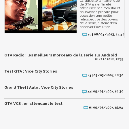
La jaquette tant attendue
de GTA 5 a enfin été
officialisée par Rockstar et
nous avons préparé pour
l'occasion une petite
rétrospective des covers
de la série, histoire d'en
observer l'évolution.
08/04/2013, 12:48
10 |
GTA Radio : les meilleurs morceaux de la série sur Android
26/11/2012, 12:53
Test GTA : Vice City Stories
09/03/2007, 18:30
13 |
Grand Theft Auto : Vice City Stories
09/03/2007, 16:30
22 |
GTA VCS : en attendant le test
09/03/2007, 15:04
6 |