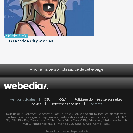
GTA : Vice City Stories
Afficher la version classique de cette page
Mentions légales
|
CGU
|
CGV
|
Politique données personnelles
|
Cookies
|
Préférences cookies
|
Contacts
Depuis 2004, JeuxActu décrypte l'actualité du jeu vidéo sur toutes les plateformes.
Sorties, previews, gameplay, trailers, tests, astuces et soluces... on vous dit tout ! PC,
PS5, PS4, PS4 Pro, Xbox series X, Xbox One, Xbox One X, PS3, Xbox 360, Nintendo Switch,
Wii U, Nintendo 3DS, Nintendo 2DS, Stadia, Xbox Game Pass...
Jeuxactu.com est édité par
Webedia