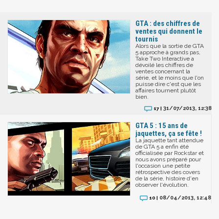
GTA : des chiffres de
ventes qui donnent le
tournis
Alors que la sortie de GTA
5 approche à grands pas,
Take Two Interactive a
dévoilé les chiffres de
ventes concernant la
série, et le moins que l'on
puisse dire c'est que les
affaires tournent plutôt
bien.
31/07/2013, 12:38
17 |
GTA 5 : 15 ans de
jaquettes, ça se fête !
La jaquette tant attendue
de GTA 5 a enfin été
officialisée par Rockstar et
nous avons préparé pour
l'occasion une petite
rétrospective des covers
de la série, histoire d'en
observer l'évolution.
08/04/2013, 12:48
10 |