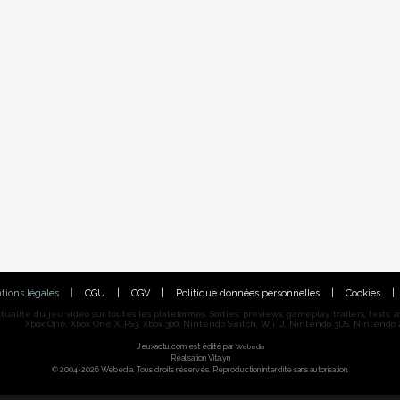
tions légales
|
CGU
|
CGV
|
Politique données personnelles
|
Cookies
|
alité du jeu vidéo sur toutes les plateformes. Sorties, previews, gameplay, trailers, tests, astu
Xbox One, Xbox One X, PS3, Xbox 360, Nintendo Switch, Wii U, Nintendo 3DS, Nintendo 2
Jeuxactu.com est édité par
Webedia
Réalisation Vitalyn
© 2004-2026 Webedia. Tous droits réservés. Reproduction interdite sans autorisation.