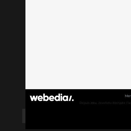
Men
Depuis 2004, JeuxActu décrypte l'actu