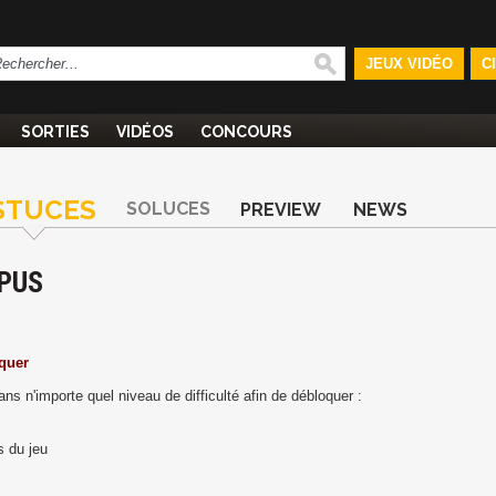
JEUX VIDÉO
C
SORTIES
VIDÉOS
CONCOURS
STUCES
SOLUCES
PREVIEW
NEWS
MPUS
quer
ans n'importe quel niveau de difficulté afin de débloquer :
s du jeu