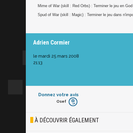
Mime of War (skill : Red Orbs) : Terminer le jeu en Go
Spud of War (skill : Magic) : Terminer le jeu dans n'impo
Adrien Cormier
le mardi 25 mars 2008
21:13
Donnez votre avis
Osef
Furieux
Blasé
À DÉCOUVRIR ÉGALEMENT
Osef