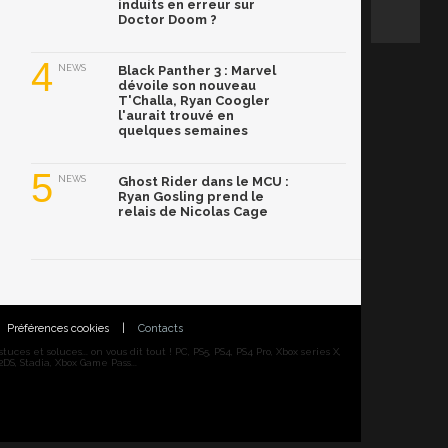
induits en erreur sur
Doctor Doom ?
4
NEWS
Black Panther 3 : Marvel
dévoile son nouveau
T'Challa, Ryan Coogler
l'aurait trouvé en
quelques semaines
5
NEWS
Ghost Rider dans le MCU :
Ryan Gosling prend le
relais de Nicolas Cage
Préférences cookies
|
Contacts
ces et soluces... on vous dit tout ! PC, PS5, PS4, PS4 Pro, Xbox series X,
DS, Stadia, Xbox Game Pass...