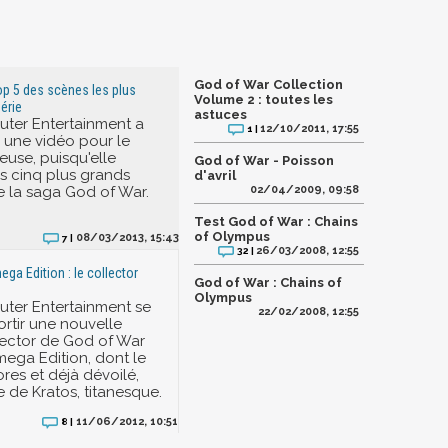
God of War Collection
op 5 des scènes les plus
Volume 2 : toutes les
érie
astuces
ter Entertainment a
12/10/2011, 17:55
1 |
e une vidéo pour le
euse, puisqu'elle
God of War - Poisson
s cinq plus grands
d'avril
 la saga God of War.
02/04/2009, 09:58
Test God of War : Chains
of Olympus
08/03/2013, 15:43
7 |
26/03/2008, 12:55
32 |
ga Edition : le collector
God of War : Chains of
Olympus
ter Entertainment se
22/02/2008, 12:55
ortir une nouvelle
lector de God of War
ega Edition, dont le
res et déjà dévoilé,
e de Kratos, titanesque.
11/06/2012, 10:51
8 |