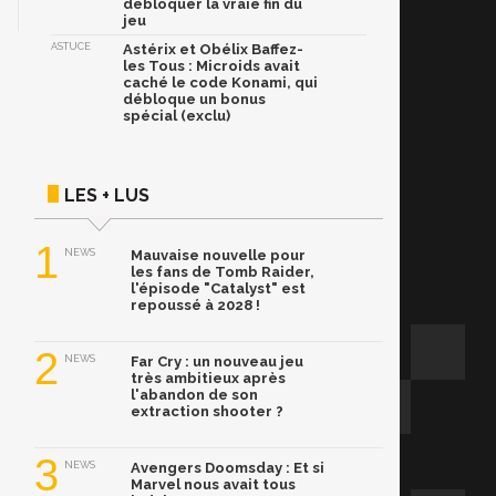
débloquer la vraie fin du
jeu
ASTUCE
Astérix et Obélix Baffez-
les Tous : Microids avait
caché le code Konami, qui
débloque un bonus
spécial (exclu)
LES + LUS
1
NEWS
Mauvaise nouvelle pour
les fans de Tomb Raider,
l'épisode "Catalyst" est
repoussé à 2028 !
2
NEWS
Far Cry : un nouveau jeu
très ambitieux après
l'abandon de son
extraction shooter ?
3
NEWS
Avengers Doomsday : Et si
Marvel nous avait tous