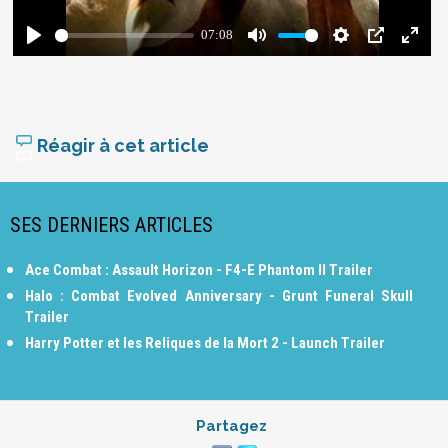
Réagir à cet article
SES DERNIERS ARTICLES
Ace Combat : Assault Horizon - F4-E Phantom II Trailer
Halo : Combat Evolved Anniversary - Grunt Funeral Skull
Trailer
Harry Potter et les Reliques de la Mort 2 - Launch Trailer
Partagez