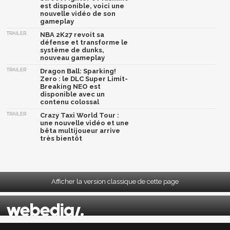
est disponible, voici une
nouvelle vidéo de son
gameplay
TRAILER
NBA 2K27 revoit sa
défense et transforme le
système de dunks,
nouveau gameplay
TRAILER
Dragon Ball: Sparking!
Zero : le DLC Super Limit-
Breaking NEO est
disponible avec un
contenu colossal
TRAILER
Crazy Taxi World Tour :
une nouvelle vidéo et une
bêta multijoueur arrive
très bientôt
Afficher la version classique de cette page