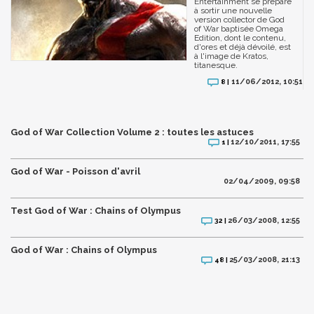
Entertainment se prépare
à sortir une nouvelle
version collector de God
of War baptisée Omega
Edition, dont le contenu,
d'ores et déjà dévoilé, est
à l'image de Kratos,
titanesque.
11/06/2012, 10:51
8 |
God of War Collection Volume 2 : toutes les astuces
12/10/2011, 17:55
1 |
God of War - Poisson d'avril
02/04/2009, 09:58
Test God of War : Chains of Olympus
26/03/2008, 12:55
32 |
God of War : Chains of Olympus
25/03/2008, 21:13
48 |