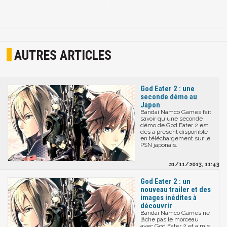
AUTRES ARTICLES
God Eater 2 : une
seconde démo au
Japon
Bandai Namco Games fait
savoir qu'une seconde
démo de God Eater 2 est
dès à présent disponible
en téléchargement sur le
PSN japonais.
21/11/2013, 11:43
God Eater 2 : un
nouveau trailer et des
images inédites à
découvrir
Bandai Namco Games ne
lâche pas le morceau
avec God Eater 2 et a mis