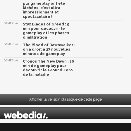
pur gameplay ont été
lâchées, c'est ultra
impressionnant et
spectaculaire !
GAMEPLAY
Styx Blades of Greed : 9
min pour découvrir le
gameplay et les phases
d'infiltration
GAMEPLAY
The Blood of Dawnwalker :
on a droit à 27 nouvelles
minutes de gameplay
GAMEPLAY
Cronos The New Dawn : 10
min de gameplay pour
découvrir le Ground Zero
de la maladie
Afficher la version classique de cette page
Mentions légales
|
CGU
|
CGV
|
Politique données personnelles
|