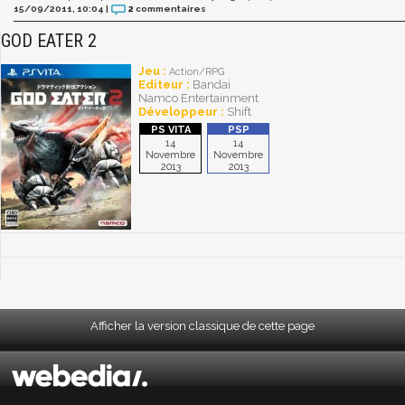
15/09/2011, 10:04
|
2
commentaires
GOD EATER 2
Jeu :
Action/RPG
Editeur :
Bandai
Namco Entertainment
Développeur :
Shift
14
14
Novembre
Novembre
2013
2013
Afficher la version classique de cette page